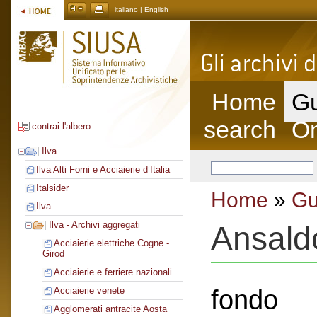
italiano
| English
Home
Gu
search
On
contrai l'albero
|
Ilva
Ilva Alti Forni e Acciaierie d’Italia
Italsider
Home
»
Gu
Ilva
|
Ilva - Archivi aggregati
Ansald
Acciaierie elettriche Cogne -
Girod
Acciaierie e ferriere nazionali
fondo
Acciaierie venete
Agglomerati antracite Aosta