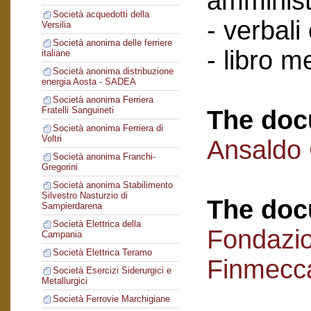
amminist
Società acquedotti della
- verbali
Versilia
Società anonima delle ferriere
- libro 
italiane
Società anonima distribuzione
energia Aosta - SADEA
Società anonima Ferriera
Fratelli Sanguineti
The doc
Società anonima Ferriera di
Voltri
Ansaldo
Società anonima Franchi-
Gregorini
Società anonima Stabilimento
Silvestro Nasturzio di
The doc
Sampierdarena
Società Elettrica della
Fondazi
Campania
Società Elettrica Teramo
Finmecc
Società Esercizi Siderurgici e
Metallurgici
Società Ferrovie Marchigiane