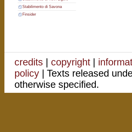
Stabilimento di Savona
Finsider
credits
|
copyright
|
informa
policy
| Texts released und
otherwise specified.