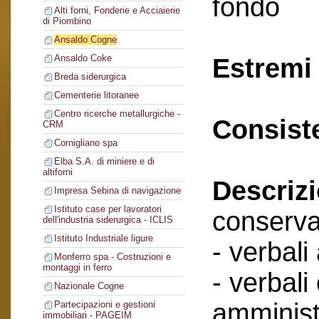
fondo
Alti forni, Fonderie e Acciaierie
di Piombino
Ansaldo Cogne
Ansaldo Coke
Estremi 
Breda siderurgica
Cementerie litoranee
Centro ricerche metallurgiche -
Consist
CRM
Cornigliano spa
Elba S.A. di miniere e di
altiforni
Descriz
Impresa Sebina di navigazione
Istituto case per lavoratori
conserva
dell'industria siderurgica - ICLIS
Istituto Industriale ligure
- verbali
Monferro spa - Costruzioni e
montaggi in ferro
- verbali
Nazionale Cogne
amminist
Partecipazioni e gestioni
immobiliari - PAGEIM