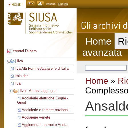
italiano |
English
Home
Ri
avanzata
contrai l'albero
|
Ilva
Ilva Alti Forni e Acciaierie d’Italia
Italsider
Home
»
Ri
Ilva
Complesso 
|
Ilva - Archivi aggregati
Acciaierie elettriche Cogne -
Ansald
Girod
Acciaierie e ferriere nazionali
Acciaierie venete
Agglomerati antracite Aosta