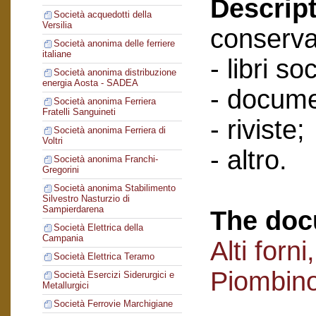
Descript
Società acquedotti della
Versilia
conserva
Società anonima delle ferriere
italiane
- libri soc
Società anonima distribuzione
energia Aosta - SADEA
- docume
Società anonima Ferriera
Fratelli Sanguineti
- riviste;
Società anonima Ferriera di
Voltri
- altro.
Società anonima Franchi-
Gregorini
Società anonima Stabilimento
Silvestro Nasturzio di
Sampierdarena
The doc
Società Elettrica della
Campania
Alti forn
Società Elettrica Teramo
Piombin
Società Esercizi Siderurgici e
Metallurgici
Società Ferrovie Marchigiane