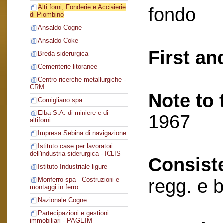
Alti forni, Fonderie e Acciaierie
fondo
di Piombino
Ansaldo Cogne
Ansaldo Coke
First an
Breda siderurgica
Cementerie litoranee
Centro ricerche metallurgiche -
CRM
Note to 
Cornigliano spa
Elba S.A. di miniere e di
1967
altiforni
Impresa Sebina di navigazione
Istituto case per lavoratori
dell'industria siderurgica - ICLIS
Consist
Istituto Industriale ligure
regg. e 
Monferro spa - Costruzioni e
montaggi in ferro
Nazionale Cogne
Partecipazioni e gestioni
immobiliari - PAGEIM