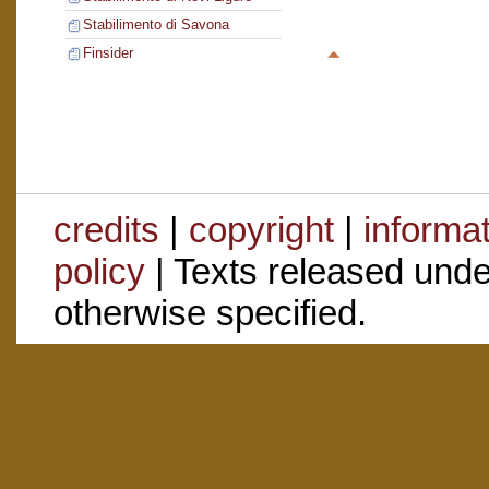
Stabilimento di Savona
Finsider
credits
|
copyright
|
informa
policy
| Texts released und
otherwise specified.