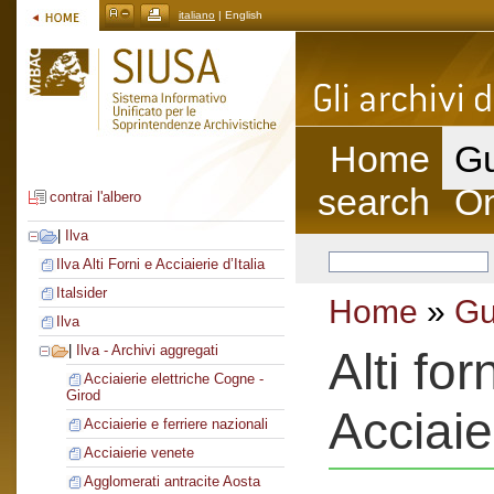
italiano
| English
Home
Gu
search
On
contrai l'albero
|
Ilva
Ilva Alti Forni e Acciaierie d’Italia
Italsider
Home
»
Gu
Ilva
|
Ilva - Archivi aggregati
Alti fo
Acciaierie elettriche Cogne -
Girod
Acciaie
Acciaierie e ferriere nazionali
Acciaierie venete
Agglomerati antracite Aosta