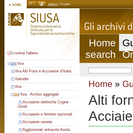
italiano
| English
Home
Gu
search
On
contrai l'albero
|
Ilva
Ilva Alti Forni e Acciaierie d’Italia
Italsider
Home
»
Gu
Ilva
|
Ilva - Archivi aggregati
Alti fo
Acciaierie elettriche Cogne -
Girod
Acciaie
Acciaierie e ferriere nazionali
Acciaierie venete
Agglomerati antracite Aosta