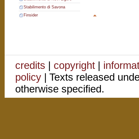
Stabilimento di Savona
Finsider
credits
|
copyright
|
informa
policy
| Texts released und
otherwise specified.