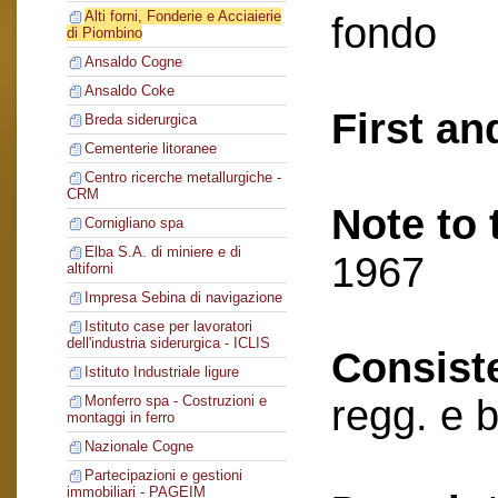
Alti forni, Fonderie e Acciaierie
fondo
di Piombino
Ansaldo Cogne
Ansaldo Coke
First an
Breda siderurgica
Cementerie litoranee
Centro ricerche metallurgiche -
CRM
Note to 
Cornigliano spa
Elba S.A. di miniere e di
1967
altiforni
Impresa Sebina di navigazione
Istituto case per lavoratori
dell'industria siderurgica - ICLIS
Consist
Istituto Industriale ligure
regg. e 
Monferro spa - Costruzioni e
montaggi in ferro
Nazionale Cogne
Partecipazioni e gestioni
immobiliari - PAGEIM