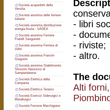
Descript
Società acquedotti della
Versilia
conserva
Società anonima delle ferriere
italiane
- libri soc
Società anonima distribuzione
energia Aosta - SADEA
- docume
Società anonima Ferriera
Fratelli Sanguineti
- riviste;
Società anonima Ferriera di
Voltri
- altro.
Società anonima Franchi-
Gregorini
Società anonima Stabilimento
Silvestro Nasturzio di
Sampierdarena
The doc
Società Elettrica della
Campania
Alti forn
Società Elettrica Teramo
Piombin
Società Esercizi Siderurgici e
Metallurgici
Società Ferrovie Marchigiane