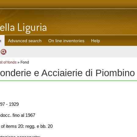
h
Advanced search
On line inventories
Help
st of fonds
» Fond
 Fonderie e Acciaierie di Piombino
97 - 1929
occ. fino al 1967
f items 20: regg. e bb. 20