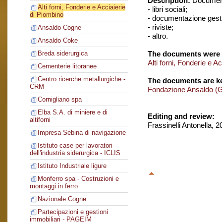
Description:
Document
Alti forni, Fonderie e Acciaierie
- libri sociali;
di Piombino
- documentazione gesti
- riviste;
Ansaldo Cogne
- altro.
Ansaldo Coke
The documents were 
Breda siderurgica
Alti forni, Fonderie e A
Cementerie litoranee
Centro ricerche metallurgiche -
The documents are ke
CRM
Fondazione Ansaldo (
Cornigliano spa
Elba S.A. di miniere e di
Editing and review:
altiforni
Frassinelli Antonella, 
Impresa Sebina di navigazione
Istituto case per lavoratori
dell'industria siderurgica - ICLIS
Istituto Industriale ligure
Monferro spa - Costruzioni e
montaggi in ferro
Nazionale Cogne
Partecipazioni e gestioni
immobiliari - PAGEIM