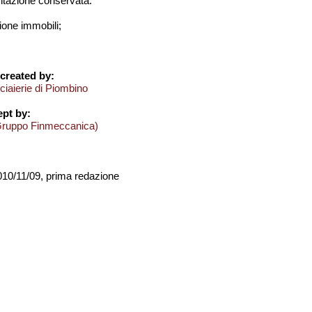
azione conservata:
one immobili;
created by:
cciaierie di Piombino
pt by:
Gruppo Finmeccanica)
2010/11/09, prima redazione