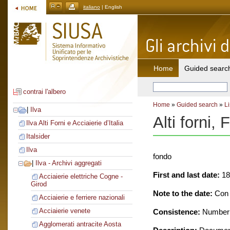
italiano
| English
Home
Guided searc
contrai l'albero
Home
»
Guided search
»
Li
|
Ilva
Alti forni,
Ilva Alti Forni e Acciaierie d’Italia
Italsider
Ilva
fondo
|
Ilva - Archivi aggregati
First and last date:
18
Acciaierie elettriche Cogne -
Girod
Note to the date:
Con d
Acciaierie e ferriere nazionali
Acciaierie venete
Consistence:
Number o
Agglomerati antracite Aosta