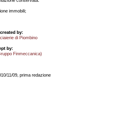
azione conservata:
one immobili;
created by:
cciaierie di Piombino
pt by:
Gruppo Finmeccanica)
2010/11/09, prima redazione