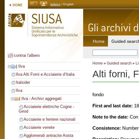
italiano
| English
Home
Guided searc
contrai l'albero
Home
»
Guided search
»
Li
|
Ilva
Alti forni,
Ilva Alti Forni e Acciaierie d’Italia
Italsider
Ilva
fondo
|
Ilva - Archivi aggregati
First and last date:
18
Acciaierie elettriche Cogne -
Girod
Note to the date:
Con d
Acciaierie e ferriere nazionali
Acciaierie venete
Consistence:
Number o
Agglomerati antracite Aosta