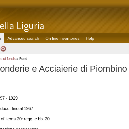
h
Advanced search
On line inventories
Help
st of fonds
» Fond
 Fonderie e Acciaierie di Piombino
97 - 1929
occ. fino al 1967
f items 20: regg. e bb. 20