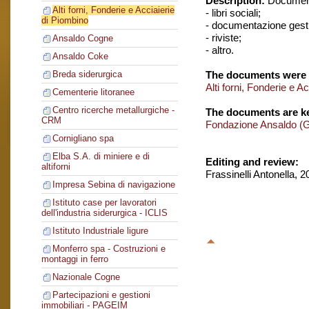
Description:
Document
Alti forni, Fonderie e Acciaierie
- libri sociali;
di Piombino
- documentazione gesti
- riviste;
Ansaldo Cogne
- altro.
Ansaldo Coke
The documents were 
Breda siderurgica
Alti forni, Fonderie e A
Cementerie litoranee
Centro ricerche metallurgiche -
The documents are ke
CRM
Fondazione Ansaldo (
Cornigliano spa
Elba S.A. di miniere e di
Editing and review:
altiforni
Frassinelli Antonella, 
Impresa Sebina di navigazione
Istituto case per lavoratori
dell'industria siderurgica - ICLIS
Istituto Industriale ligure
Monferro spa - Costruzioni e
montaggi in ferro
Nazionale Cogne
Partecipazioni e gestioni
immobiliari - PAGEIM