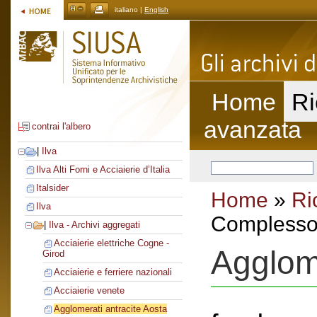
italiano |
English
Home
Ri
avanzata
contrai l'albero
|
Ilva
Ilva Alti Forni e Acciaierie d’Italia
Italsider
Home
»
Ri
Ilva
Complesso 
|
Ilva - Archivi aggregati
Acciaierie elettriche Cogne -
Agglome
Girod
Acciaierie e ferriere nazionali
Acciaierie venete
Agglomerati antracite Aosta