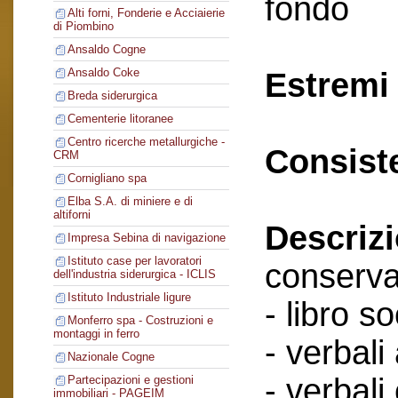
fondo
Alti forni, Fonderie e Acciaierie
di Piombino
Ansaldo Cogne
Ansaldo Coke
Estremi 
Breda siderurgica
Cementerie litoranee
Centro ricerche metallurgiche -
Consist
CRM
Cornigliano spa
Elba S.A. di miniere e di
altiforni
Descriz
Impresa Sebina di navigazione
Istituto case per lavoratori
conserva
dell'industria siderurgica - ICLIS
Istituto Industriale ligure
- libro so
Monferro spa - Costruzioni e
montaggi in ferro
- verbali
Nazionale Cogne
- verbali
Partecipazioni e gestioni
immobiliari - PAGEIM