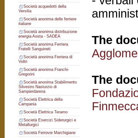
- verbali
Società acquedotti della
amminist
Versilia
Società anonima delle ferriere
italiane
Società anonima distribuzione
The doc
energia Aosta - SADEA
Società anonima Ferriera
Fratelli Sanguineti
Agglomer
Società anonima Ferriera di
Voltri
Società anonima Franchi-
Gregorini
The doc
Società anonima Stabilimento
Silvestro Nasturzio di
Fondazi
Sampierdarena
Società Elettrica della
Finmecc
Campania
Società Elettrica Teramo
Società Esercizi Siderurgici e
Metallurgici
Società Ferrovie Marchigiane