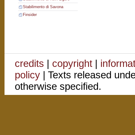
Stabilimento di Savona
Finsider
credits
|
copyright
|
informa
policy
| Texts released und
otherwise specified.