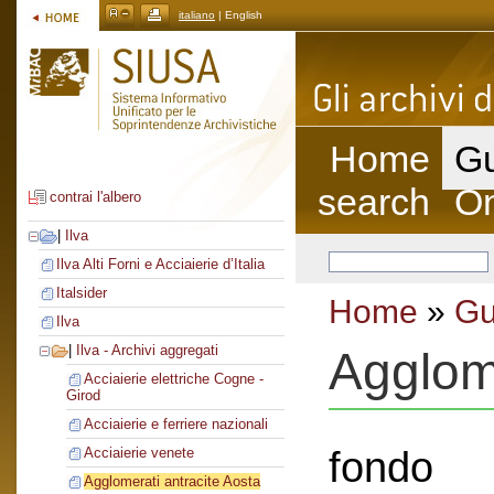
italiano
| English
Home
Gu
search
On
contrai l'albero
|
Ilva
Ilva Alti Forni e Acciaierie d’Italia
Italsider
Home
»
Gu
Ilva
|
Ilva - Archivi aggregati
Agglome
Acciaierie elettriche Cogne -
Girod
Acciaierie e ferriere nazionali
fondo
Acciaierie venete
Agglomerati antracite Aosta