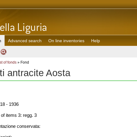
h
Advanced search
On line inventories
Help
st of fonds
» Fond
i antracite Aosta
18 - 1936
f items 3: regg. 3
azione conservata: