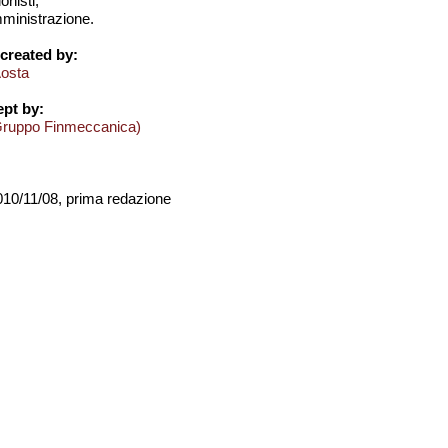
onisti;
amministrazione.
created by:
Aosta
pt by:
Gruppo Finmeccanica)
2010/11/08, prima redazione