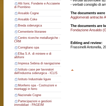
- verbali assemblee azi
Alti forni, Fonderie e Acciaierie
- verbali consiglio di 
di Piombino
The documents were 
Ansaldo Cogne
Agglomerati antracite 
Ansaldo Coke
The documents are ke
Breda siderurgica
Fondazione Ansaldo (
Cementerie litoranee
Centro ricerche metallurgiche -
CRM
Editing and review:
Frassinelli Antonella, 
Cornigliano spa
Elba S.A. di miniere e di
altiforni
Impresa Sebina di navigazione
Istituto case per lavoratori
dell'industria siderurgica - ICLIS
Istituto Industriale ligure
Monferro spa - Costruzioni e
montaggi in ferro
Nazionale Cogne
Partecipazioni e gestioni
immobiliari - PAGEIM