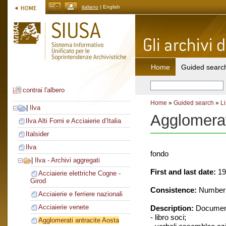
italiano
| English
Home
Guided searc
contrai l'albero
Home
»
Guided search
»
Li
|
Ilva
Agglomerat
Ilva Alti Forni e Acciaierie d’Italia
Italsider
Ilva
fondo
|
Ilva - Archivi aggregati
First and last date:
19
Acciaierie elettriche Cogne -
Girod
Consistence:
Number o
Acciaierie e ferriere nazionali
Acciaierie venete
Description:
Document
- libro soci;
Agglomerati antracite Aosta