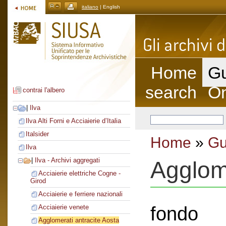
italiano
| English
Home
Gu
search
On
contrai l'albero
|
Ilva
Ilva Alti Forni e Acciaierie d’Italia
Italsider
Home
»
Gu
Ilva
|
Ilva - Archivi aggregati
Agglome
Acciaierie elettriche Cogne -
Girod
Acciaierie e ferriere nazionali
fondo
Acciaierie venete
Agglomerati antracite Aosta