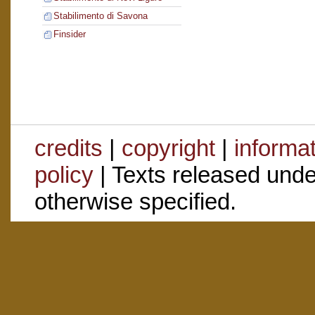
Stabilimento di Savona
Finsider
credits
|
copyright
|
informa
policy
| Texts released und
otherwise specified.