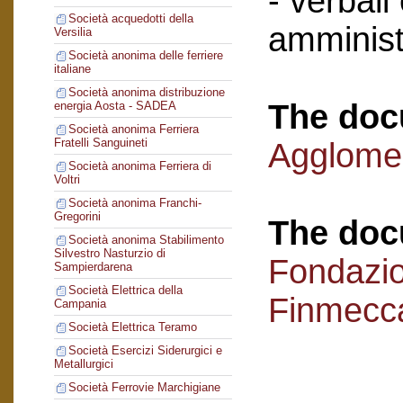
- verbali
Società acquedotti della
amminist
Versilia
Società anonima delle ferriere
italiane
Società anonima distribuzione
The doc
energia Aosta - SADEA
Società anonima Ferriera
Fratelli Sanguineti
Agglomer
Società anonima Ferriera di
Voltri
Società anonima Franchi-
Gregorini
The doc
Società anonima Stabilimento
Silvestro Nasturzio di
Fondazi
Sampierdarena
Società Elettrica della
Finmecc
Campania
Società Elettrica Teramo
Società Esercizi Siderurgici e
Metallurgici
Società Ferrovie Marchigiane