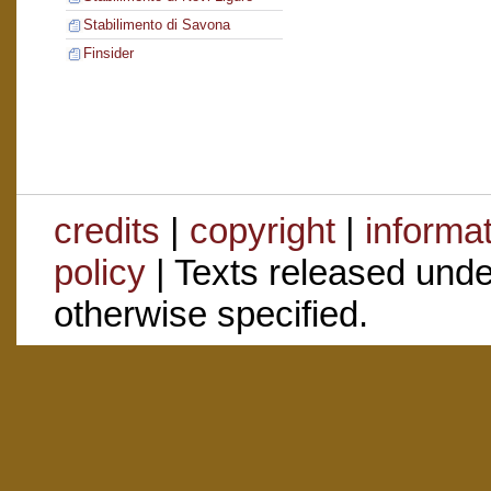
Stabilimento di Savona
Finsider
credits
|
copyright
|
informa
policy
| Texts released und
otherwise specified.