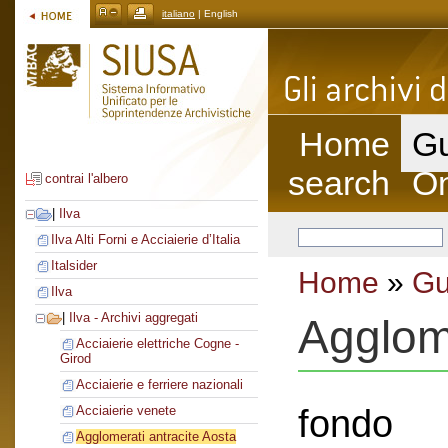
italiano
| English
Home
Gu
search
On
contrai l'albero
|
Ilva
Ilva Alti Forni e Acciaierie d’Italia
Italsider
Home
»
Gu
Ilva
|
Ilva - Archivi aggregati
Agglome
Acciaierie elettriche Cogne -
Girod
Acciaierie e ferriere nazionali
fondo
Acciaierie venete
Agglomerati antracite Aosta