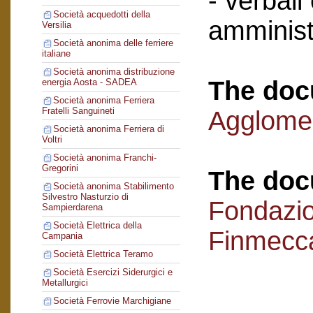
- verbali
Società acquedotti della
amminist
Versilia
Società anonima delle ferriere
italiane
Società anonima distribuzione
The doc
energia Aosta - SADEA
Società anonima Ferriera
Fratelli Sanguineti
Agglomer
Società anonima Ferriera di
Voltri
Società anonima Franchi-
Gregorini
The doc
Società anonima Stabilimento
Silvestro Nasturzio di
Fondazi
Sampierdarena
Società Elettrica della
Finmecc
Campania
Società Elettrica Teramo
Società Esercizi Siderurgici e
Metallurgici
Società Ferrovie Marchigiane