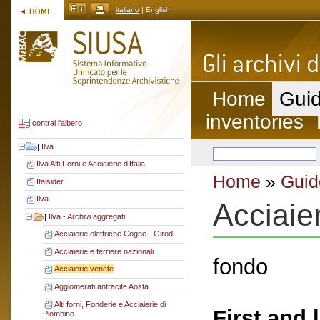
italiano
| English
Home
Guid
inventories
contrai l'albero
|
Ilva
Ilva Alti Forni e Acciaierie d’Italia
Home
»
Guid
Italsider
Ilva
Acciaie
|
Ilva - Archivi aggregati
Acciaierie elettriche Cogne - Girod
Acciaierie e ferriere nazionali
fondo
Acciaierie venete
Agglomerati antracite Aosta
Alti forni, Fonderie e Acciaierie di
First and 
Piombino