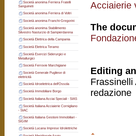
Acciaierie
Società anonima Ferriera Fratelli
Sanguineti
Società anonima Ferriera di Voltri
Società anonima Franchi-Gregorini
The docum
Società anonima Stabilimento
Silvestro Nasturzio di Sampierdarena
Fondazion
Società Elettrica della Campania
Società Elettrica Teramo
Società Esercizi Siderurgici e
Metallurgici
Società Ferrovie Marchigiane
Editing an
Società Generale Pugliese di
elettricità
Frassinelli
Società Idroelettrica dell'Ossola
redazione
Società Immobiliare Borgo
Società Italiana Acciai Speciali - SIAS
Società Italiana Acciaierie Cornigliano
- SIAC
Società Italiana Gestioni Immobiliari -
SIGIM
Società Lucana Imprese Idrolettriche
Società Meridionale Azoto