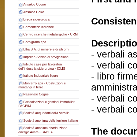
Ansaldo Cogne
Ansaldo Coke
Consisten
Breda siderurgica
Cementerie litoranee
Centro ricerche metallurgiche - CRM
Descriptio
Cornigliano spa
Elba S.A. di miniere e di altiforni
- verbali a
Impresa Sebina di navigazione
- verbali c
Istituto case per lavoratori
dell'industria siderurgica - ICLIS
- libro fir
Istituto Industriale ligure
Monferro spa - Costruzioni e
amministra
montaggi in ferro
Nazionale Cogne
- verbali c
Partecipazioni e gestioni immobiliari -
- verbali c
PAGEIM
Società acquedotti della Versilia
Società anonima delle ferriere italiane
The docum
Società anonima distribuzione
energia Aosta - SADEA