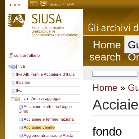
italiano
| English
Home
Gu
search
On
contrai l'albero
|
Ilva
Ilva Alti Forni e Acciaierie d’Italia
Italsider
Home
»
Gu
Ilva
|
Ilva - Archivi aggregati
Acciaie
Acciaierie elettriche Cogne -
Girod
Acciaierie e ferriere nazionali
fondo
Acciaierie venete
Agglomerati antracite Aosta