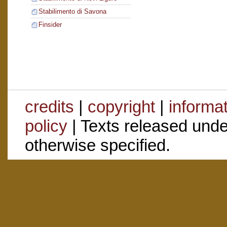
Stabilimento di Savona
Finsider
credits
|
copyright
|
informa
policy
| Texts released und
otherwise specified.