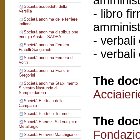
amminist
Società acquedotti della
- libro f
Versilia
Società anonima delle ferriere
amminist
italiane
Società anonima distribuzione
- verbali
energia Aosta - SADEA
Società anonima Ferriera
Fratelli Sanguineti
- verbali
Società anonima Ferriera di
Voltri
Società anonima Franchi-
Gregorini
The doc
Società anonima Stabilimento
Silvestro Nasturzio di
Acciaier
Sampierdarena
Società Elettrica della
Campania
Società Elettrica Teramo
The doc
Società Esercizi Siderurgici e
Metallurgici
Fondazi
Società Ferrovie Marchigiane