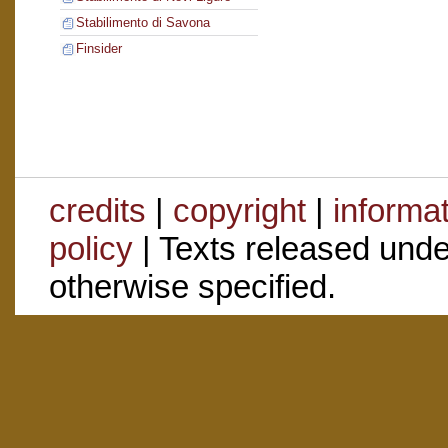
Stabilimento di Savona
Finsider
credits
|
copyright
|
informa
policy
| Texts released und
otherwise specified.