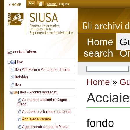
italiano
| English
Home
Gu
search
On
contrai l'albero
|
Ilva
Ilva Alti Forni e Acciaierie d’Italia
Italsider
Home
»
Gu
Ilva
|
Ilva - Archivi aggregati
Acciaie
Acciaierie elettriche Cogne -
Girod
Acciaierie e ferriere nazionali
fondo
Acciaierie venete
Agglomerati antracite Aosta