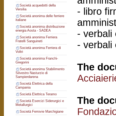
amminist
Società acquedotti della
- libro f
Versilia
Società anonima delle ferriere
amminist
italiane
Società anonima distribuzione
- verbali
energia Aosta - SADEA
Società anonima Ferriera
Fratelli Sanguineti
- verbali
Società anonima Ferriera di
Voltri
Società anonima Franchi-
Gregorini
The doc
Società anonima Stabilimento
Silvestro Nasturzio di
Acciaier
Sampierdarena
Società Elettrica della
Campania
Società Elettrica Teramo
The doc
Società Esercizi Siderurgici e
Metallurgici
Fondazi
Società Ferrovie Marchigiane