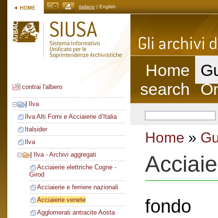
italiano
| English
Home
Gu
search
On
contrai l'albero
|
Ilva
Ilva Alti Forni e Acciaierie d’Italia
Italsider
Home
»
Gu
Ilva
|
Ilva - Archivi aggregati
Acciaie
Acciaierie elettriche Cogne -
Girod
Acciaierie e ferriere nazionali
fondo
Acciaierie venete
Agglomerati antracite Aosta