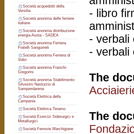
amminist
Società acquedotti della
- libro f
Versilia
Società anonima delle ferriere
amminist
italiane
Società anonima distribuzione
- verbali
energia Aosta - SADEA
Società anonima Ferriera
Fratelli Sanguineti
- verbali
Società anonima Ferriera di
Voltri
Società anonima Franchi-
Gregorini
The doc
Società anonima Stabilimento
Silvestro Nasturzio di
Acciaier
Sampierdarena
Società Elettrica della
Campania
Società Elettrica Teramo
The doc
Società Esercizi Siderurgici e
Metallurgici
Fondazi
Società Ferrovie Marchigiane