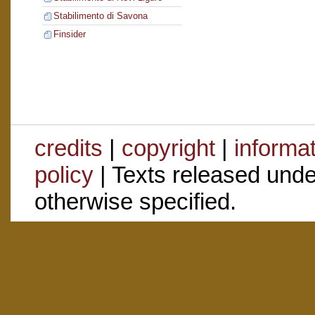
Stabilimento di Savona
Finsider
credits
|
copyright
|
informa
policy
| Texts released und
otherwise specified.