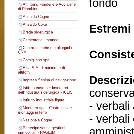
fondo
Alti forni, Fonderie e Acciaierie
di Piombino
Ansaldo Cogne
Ansaldo Coke
Estremi 
Breda siderurgica
Cementerie litoranee
Centro ricerche metallurgiche -
Consist
CRM
Cornigliano spa
Elba S.A. di miniere e di
altiforni
Descriz
Impresa Sebina di navigazione
Istituto case per lavoratori
conserva
dell'industria siderurgica - ICLIS
Istituto Industriale ligure
- verbali
Monferro spa - Costruzioni e
montaggi in ferro
- verbali
Nazionale Cogne
amminist
Partecipazioni e gestioni
immobiliari - PAGEIM