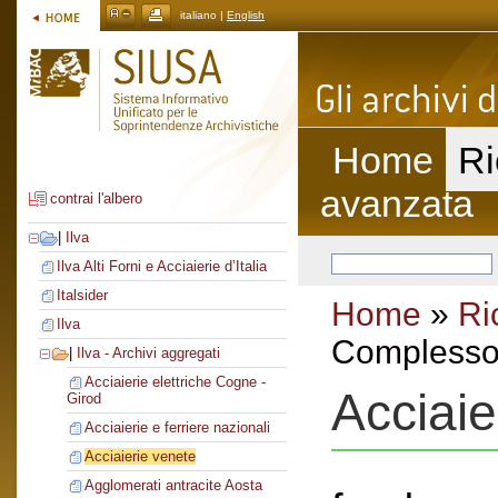
italiano |
English
Home
Ri
avanzata
contrai l'albero
|
Ilva
Ilva Alti Forni e Acciaierie d’Italia
Italsider
Home
»
Ri
Ilva
Complesso 
|
Ilva - Archivi aggregati
Acciaierie elettriche Cogne -
Acciaie
Girod
Acciaierie e ferriere nazionali
Acciaierie venete
Agglomerati antracite Aosta