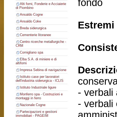
fondo
Alti forni, Fonderie e Acciaierie
di Piombino
Ansaldo Cogne
Ansaldo Coke
Estremi 
Breda siderurgica
Cementerie litoranee
Centro ricerche metallurgiche -
Consist
CRM
Cornigliano spa
Elba S.A. di miniere e di
altiforni
Descriz
Impresa Sebina di navigazione
Istituto case per lavoratori
conserva
dell'industria siderurgica - ICLIS
Istituto Industriale ligure
- verbali
Monferro spa - Costruzioni e
montaggi in ferro
- verbali
Nazionale Cogne
amminist
Partecipazioni e gestioni
immobiliari - PAGEIM