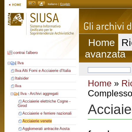
italiano |
English
Home
Ri
avanzata
contrai l'albero
|
Ilva
Ilva Alti Forni e Acciaierie d’Italia
Italsider
Home
»
Ri
Ilva
Complesso 
|
Ilva - Archivi aggregati
Acciaierie elettriche Cogne -
Acciaie
Girod
Acciaierie e ferriere nazionali
Acciaierie venete
Agglomerati antracite Aosta