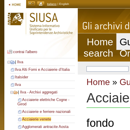
italiano
| English
Home
Gu
search
On
contrai l'albero
|
Ilva
Ilva Alti Forni e Acciaierie d’Italia
Italsider
Home
»
Gu
Ilva
|
Ilva - Archivi aggregati
Acciaie
Acciaierie elettriche Cogne -
Girod
Acciaierie e ferriere nazionali
fondo
Acciaierie venete
Agglomerati antracite Aosta