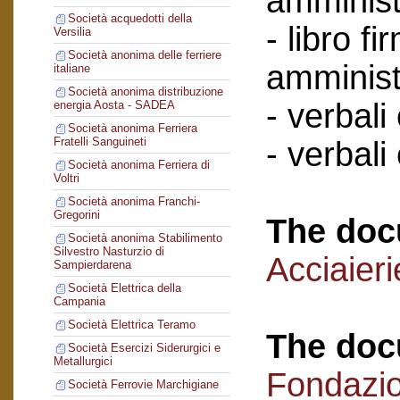
amminist
Società acquedotti della
- libro f
Versilia
Società anonima delle ferriere
amminist
italiane
Società anonima distribuzione
- verbali
energia Aosta - SADEA
Società anonima Ferriera
Fratelli Sanguineti
- verbali
Società anonima Ferriera di
Voltri
Società anonima Franchi-
Gregorini
The doc
Società anonima Stabilimento
Silvestro Nasturzio di
Acciaier
Sampierdarena
Società Elettrica della
Campania
Società Elettrica Teramo
The doc
Società Esercizi Siderurgici e
Metallurgici
Fondazi
Società Ferrovie Marchigiane