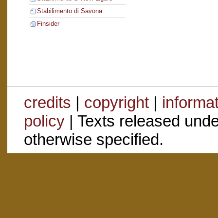
Stabilimento di Savona
Finsider
credits
|
copyright
|
informa
policy
| Texts released und
otherwise specified.