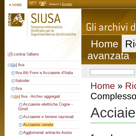
italiano |
English
Home
Ri
avanzata
contrai l'albero
|
Ilva
Ilva Alti Forni e Acciaierie d’Italia
Italsider
Home
»
Ri
Ilva
Complesso 
|
Ilva - Archivi aggregati
Acciaierie elettriche Cogne -
Acciaie
Girod
Acciaierie e ferriere nazionali
Acciaierie venete
Agglomerati antracite Aosta