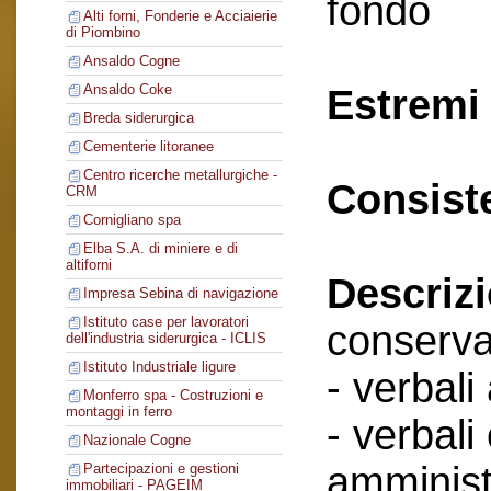
fondo
Alti forni, Fonderie e Acciaierie
di Piombino
Ansaldo Cogne
Ansaldo Coke
Estremi 
Breda siderurgica
Cementerie litoranee
Centro ricerche metallurgiche -
Consist
CRM
Cornigliano spa
Elba S.A. di miniere e di
altiforni
Descriz
Impresa Sebina di navigazione
Istituto case per lavoratori
conserva
dell'industria siderurgica - ICLIS
Istituto Industriale ligure
- verbali
Monferro spa - Costruzioni e
montaggi in ferro
- verbali
Nazionale Cogne
amminist
Partecipazioni e gestioni
immobiliari - PAGEIM