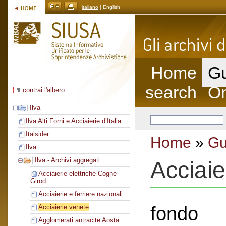
italiano
| English
Home
Gu
search
On
contrai l'albero
|
Ilva
Ilva Alti Forni e Acciaierie d’Italia
Italsider
Home
»
Gu
Ilva
|
Ilva - Archivi aggregati
Acciaie
Acciaierie elettriche Cogne -
Girod
Acciaierie e ferriere nazionali
fondo
Acciaierie venete
Agglomerati antracite Aosta