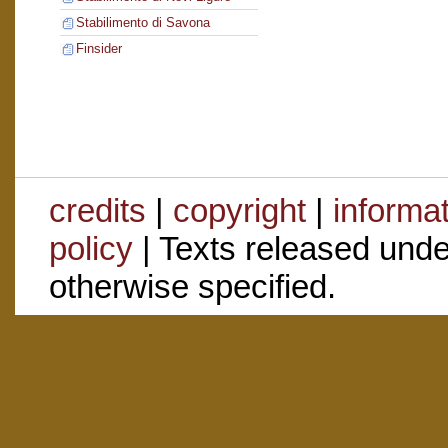
Stabilimento di Savona
Finsider
credits
|
copyright
|
informa
policy
| Texts released und
otherwise specified.