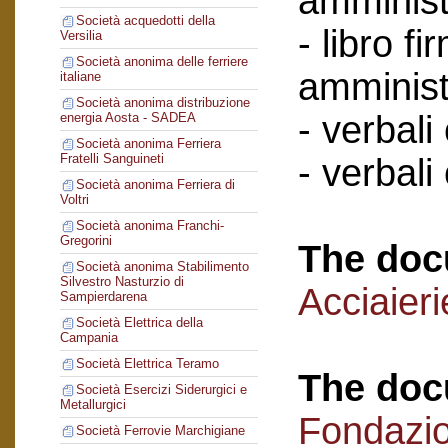
amminist
Società acquedotti della
- libro f
Versilia
Società anonima delle ferriere
amminist
italiane
Società anonima distribuzione
- verbali
energia Aosta - SADEA
Società anonima Ferriera
Fratelli Sanguineti
- verbali
Società anonima Ferriera di
Voltri
Società anonima Franchi-
Gregorini
The doc
Società anonima Stabilimento
Silvestro Nasturzio di
Acciaier
Sampierdarena
Società Elettrica della
Campania
Società Elettrica Teramo
The doc
Società Esercizi Siderurgici e
Metallurgici
Fondazi
Società Ferrovie Marchigiane