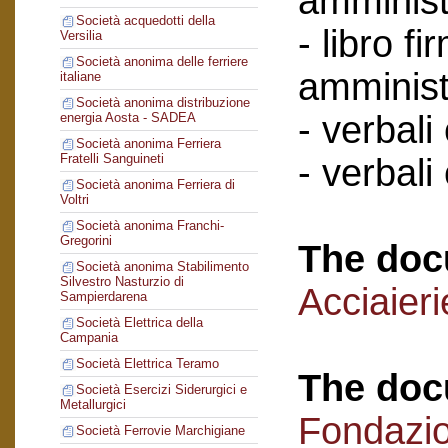
amminist
Società acquedotti della
- libro f
Versilia
Società anonima delle ferriere
amminist
italiane
Società anonima distribuzione
- verbali
energia Aosta - SADEA
Società anonima Ferriera
Fratelli Sanguineti
- verbali
Società anonima Ferriera di
Voltri
Società anonima Franchi-
Gregorini
The doc
Società anonima Stabilimento
Silvestro Nasturzio di
Acciaier
Sampierdarena
Società Elettrica della
Campania
Società Elettrica Teramo
The doc
Società Esercizi Siderurgici e
Metallurgici
Fondazi
Società Ferrovie Marchigiane