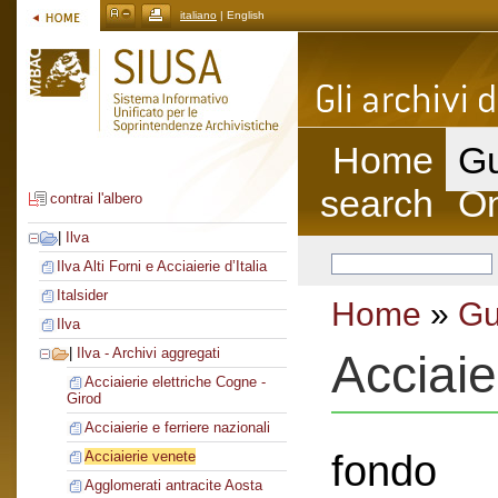
italiano
| English
Home
Gu
search
On
contrai l'albero
|
Ilva
Ilva Alti Forni e Acciaierie d’Italia
Italsider
Home
»
Gu
Ilva
|
Ilva - Archivi aggregati
Acciaie
Acciaierie elettriche Cogne -
Girod
Acciaierie e ferriere nazionali
fondo
Acciaierie venete
Agglomerati antracite Aosta