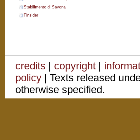
Stabilimento di Savona
Finsider
credits
|
copyright
|
informa
policy
| Texts released und
otherwise specified.