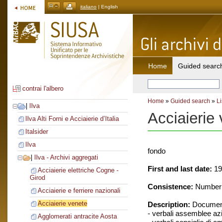
italiano
| English
Home
Guided searc
contrai l'albero
Home
»
Guided search
»
Li
|
Ilva
Acciaierie
Ilva Alti Forni e Acciaierie d’Italia
Italsider
Ilva
fondo
|
Ilva - Archivi aggregati
First and last date:
19
Acciaierie elettriche Cogne -
Girod
Consistence:
Number o
Acciaierie e ferriere nazionali
Acciaierie venete
Description:
Document
- verbali assemblee azi
Agglomerati antracite Aosta