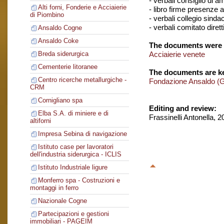
- verbali consiglio di 
Alti forni, Fonderie e Acciaierie
- libro firme presenze 
di Piombino
- verbali collegio sinda
- verbali comitato dirett
Ansaldo Cogne
Ansaldo Coke
The documents were 
Acciaierie venete
Breda siderurgica
Cementerie litoranee
The documents are ke
Centro ricerche metallurgiche -
Fondazione Ansaldo (
CRM
Cornigliano spa
Editing and review:
Elba S.A. di miniere e di
Frassinelli Antonella, 
altiforni
Impresa Sebina di navigazione
Istituto case per lavoratori
dell'industria siderurgica - ICLIS
Istituto Industriale ligure
Monferro spa - Costruzioni e
montaggi in ferro
Nazionale Cogne
Partecipazioni e gestioni
immobiliari - PAGEIM