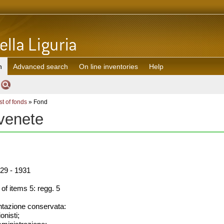
h
Advanced search
On line inventories
Help
st of fonds
» Fond
 venete
29 - 1931
f items 5: regg. 5
azione conservata:
onisti;