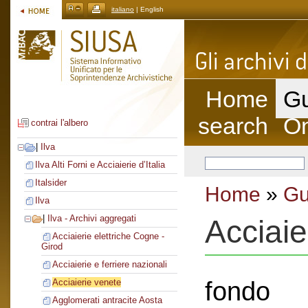
italiano
| English
Home
Gu
search
On
contrai l'albero
|
Ilva
Ilva Alti Forni e Acciaierie d’Italia
Italsider
Home
»
Gu
Ilva
|
Ilva - Archivi aggregati
Acciaie
Acciaierie elettriche Cogne -
Girod
Acciaierie e ferriere nazionali
fondo
Acciaierie venete
Agglomerati antracite Aosta