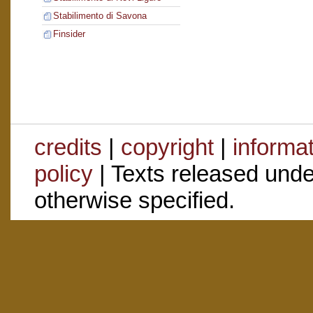
Stabilimento di Savona
Finsider
credits
|
copyright
|
informa
policy
| Texts released und
otherwise specified.