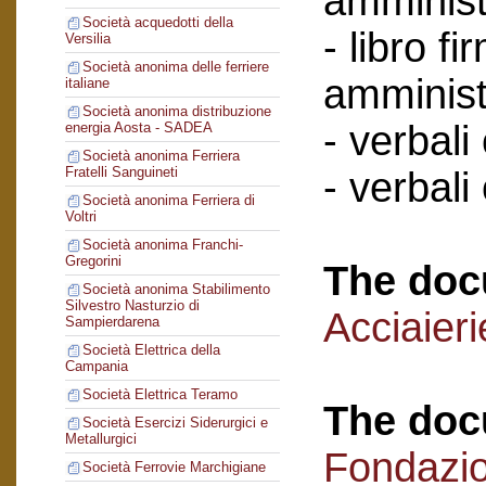
amminist
Società acquedotti della
- libro f
Versilia
Società anonima delle ferriere
amminist
italiane
Società anonima distribuzione
- verbali
energia Aosta - SADEA
Società anonima Ferriera
Fratelli Sanguineti
- verbali
Società anonima Ferriera di
Voltri
Società anonima Franchi-
Gregorini
The doc
Società anonima Stabilimento
Silvestro Nasturzio di
Acciaier
Sampierdarena
Società Elettrica della
Campania
Società Elettrica Teramo
The doc
Società Esercizi Siderurgici e
Metallurgici
Fondazi
Società Ferrovie Marchigiane