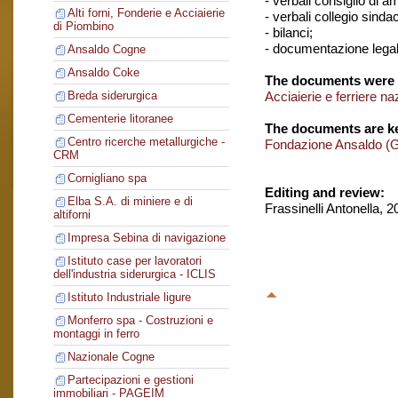
- verbali consiglio di 
Alti forni, Fonderie e Acciaierie
- verbali collegio sinda
di Piombino
- bilanci;
- documentazione legal
Ansaldo Cogne
Ansaldo Coke
The documents were 
Acciaierie e ferriere na
Breda siderurgica
Cementerie litoranee
The documents are ke
Centro ricerche metallurgiche -
Fondazione Ansaldo (
CRM
Cornigliano spa
Editing and review:
Elba S.A. di miniere e di
Frassinelli Antonella, 
altiforni
Impresa Sebina di navigazione
Istituto case per lavoratori
dell'industria siderurgica - ICLIS
Istituto Industriale ligure
Monferro spa - Costruzioni e
montaggi in ferro
Nazionale Cogne
Partecipazioni e gestioni
immobiliari - PAGEIM