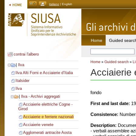
italiano
| English
Home
Guided searc
contrai l'albero
Home
»
Guided search
»
Li
|
Ilva
Acciaierie 
Ilva Alti Forni e Acciaierie d’Italia
Italsider
Ilva
fondo
|
Ilva - Archivi aggregati
First and last date:
19
Acciaierie elettriche Cogne -
Girod
Consistence:
Number o
Acciaierie e ferriere nazionali
Acciaierie venete
Description:
Document
- verbali assemblee azi
Agglomerati antracite Aosta