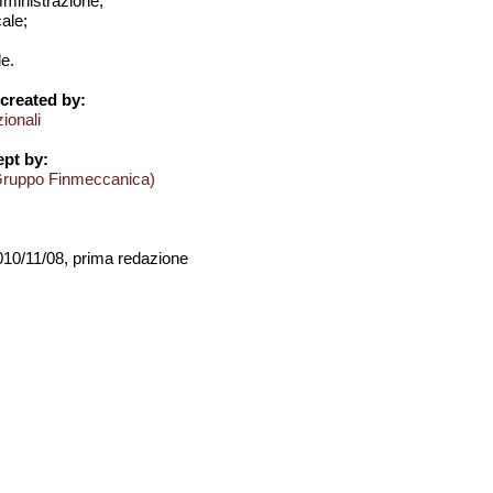
amministrazione;
cale;
e.
created by:
zionali
pt by:
Gruppo Finmeccanica)
2010/11/08, prima redazione