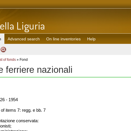
h
Advanced search
On line inventories
Help
st of fonds
» Fond
e ferriere nazionali
26 - 1954
f items 7: regg. e bb. 7
azione conservata:
onisti;