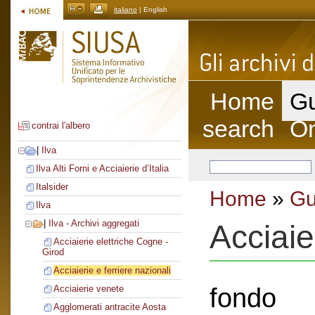
italiano
| English
Home
Gu
search
On
contrai l'albero
|
Ilva
Ilva Alti Forni e Acciaierie d’Italia
Italsider
Home
»
Gu
Ilva
|
Ilva - Archivi aggregati
Acciaie
Acciaierie elettriche Cogne -
Girod
Acciaierie e ferriere nazionali
fondo
Acciaierie venete
Agglomerati antracite Aosta