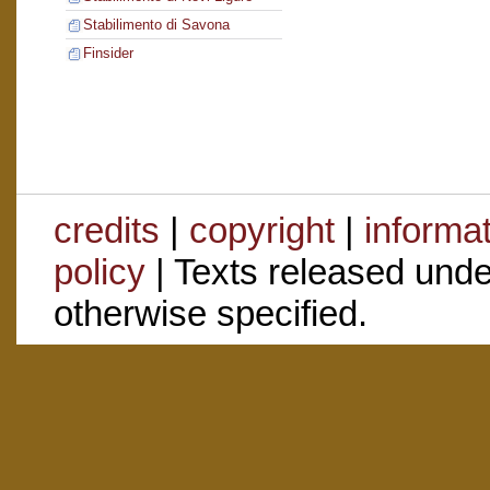
Stabilimento di Savona
Finsider
credits
|
copyright
|
informa
policy
| Texts released und
otherwise specified.