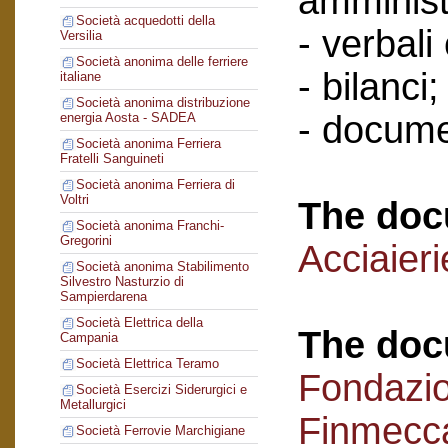
amminist
Società acquedotti della
- verbali
Versilia
Società anonima delle ferriere
- bilanci;
italiane
Società anonima distribuzione
- docume
energia Aosta - SADEA
Società anonima Ferriera
Fratelli Sanguineti
Società anonima Ferriera di
Voltri
The doc
Società anonima Franchi-
Gregorini
Acciaieri
Società anonima Stabilimento
Silvestro Nasturzio di
Sampierdarena
Società Elettrica della
The doc
Campania
Società Elettrica Teramo
Fondazi
Società Esercizi Siderurgici e
Metallurgici
Finmecc
Società Ferrovie Marchigiane