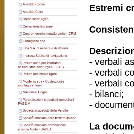
Ansaldo Cogne
Estremi c
Ansaldo Coke
Breda siderurgica
Consisten
Cementerie litoranee
Centro ricerche metallurgiche - CRM
Cornigliano spa
Descrizio
Elba S.A. di miniere e di altiforni
Impresa Sebina di navigazione
- verbali a
Istituto case per lavoratori
dell'industria siderurgica - ICLIS
- verbali c
Istituto Industriale ligure
- verbali c
Monferro spa - Costruzioni e
montaggi in ferro
- bilanci;
Nazionale Cogne
Partecipazioni e gestioni immobiliari -
- document
PAGEIM
Società acquedotti della Versilia
Società anonima delle ferriere italiane
La docume
Società anonima distribuzione
energia Aosta - SADEA