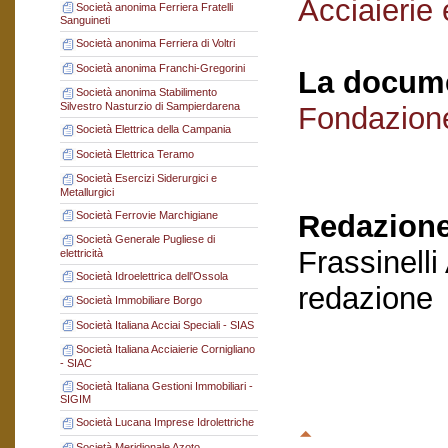
Acciaierie 
Società anonima Ferriera Fratelli
Sanguineti
Società anonima Ferriera di Voltri
Società anonima Franchi-Gregorini
La docume
Società anonima Stabilimento
Silvestro Nasturzio di Sampierdarena
Fondazion
Società Elettrica della Campania
Società Elettrica Teramo
Società Esercizi Siderurgici e
Metallurgici
Società Ferrovie Marchigiane
Redazione
Società Generale Pugliese di
Frassinelli
elettricità
Società Idroelettrica dell'Ossola
redazione
Società Immobiliare Borgo
Società Italiana Acciai Speciali - SIAS
Società Italiana Acciaierie Cornigliano
- SIAC
Società Italiana Gestioni Immobiliari -
SIGIM
Società Lucana Imprese Idrolettriche
Società Meridionale Azoto