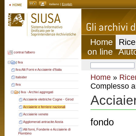
italiano |
English
Home
Rice
on line
Aiut
contrai l'albero
|
Ilva
Ilva Alti Forni e Acciaierie d’Italia
Home
»
Rice
Italsider
Complesso ar
Ilva
|
Ilva - Archivi aggregati
Acciaier
Acciaierie elettriche Cogne - Girod
Acciaierie e ferriere nazionali
Acciaierie venete
fondo
Agglomerati antracite Aosta
Alti forni, Fonderie e Acciaierie di
Piombino