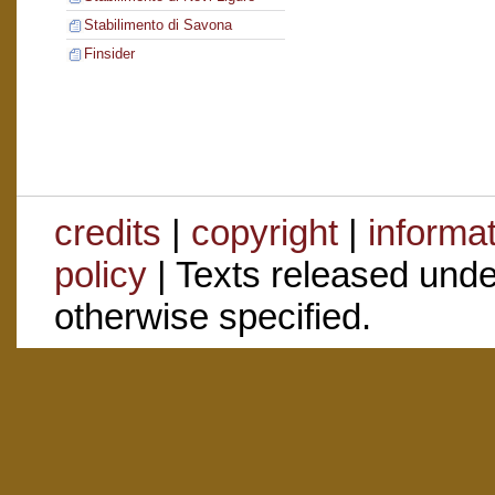
Stabilimento di Savona
Finsider
credits
|
copyright
|
informa
policy
| Texts released und
otherwise specified.