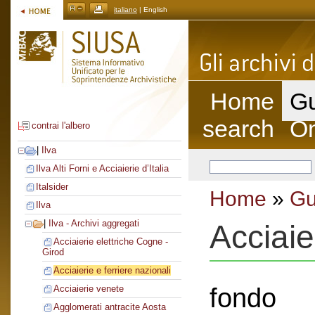
italiano
| English
Home
Gu
search
On
contrai l'albero
|
Ilva
Ilva Alti Forni e Acciaierie d’Italia
Italsider
Home
»
Gu
Ilva
|
Ilva - Archivi aggregati
Acciaie
Acciaierie elettriche Cogne -
Girod
Acciaierie e ferriere nazionali
fondo
Acciaierie venete
Agglomerati antracite Aosta