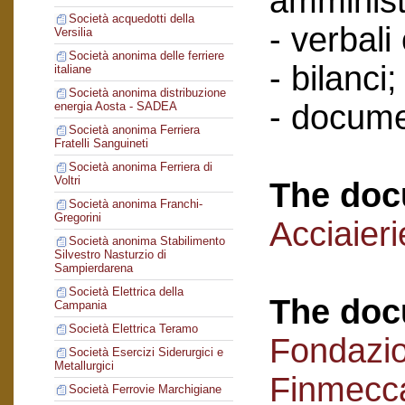
amminist
Società acquedotti della
- verbali
Versilia
Società anonima delle ferriere
- bilanci;
italiane
Società anonima distribuzione
- docume
energia Aosta - SADEA
Società anonima Ferriera
Fratelli Sanguineti
Società anonima Ferriera di
Voltri
The doc
Società anonima Franchi-
Gregorini
Acciaieri
Società anonima Stabilimento
Silvestro Nasturzio di
Sampierdarena
Società Elettrica della
The doc
Campania
Società Elettrica Teramo
Fondazi
Società Esercizi Siderurgici e
Metallurgici
Finmecc
Società Ferrovie Marchigiane