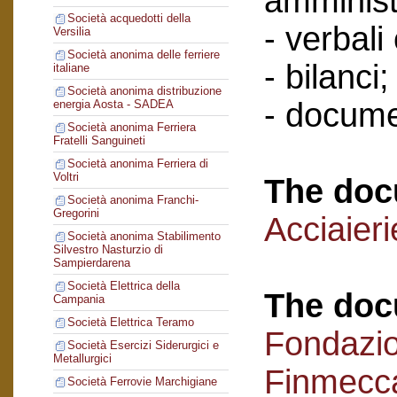
amminist
Società acquedotti della
- verbali
Versilia
Società anonima delle ferriere
- bilanci;
italiane
Società anonima distribuzione
- docume
energia Aosta - SADEA
Società anonima Ferriera
Fratelli Sanguineti
Società anonima Ferriera di
Voltri
The doc
Società anonima Franchi-
Gregorini
Acciaieri
Società anonima Stabilimento
Silvestro Nasturzio di
Sampierdarena
Società Elettrica della
The doc
Campania
Società Elettrica Teramo
Fondazi
Società Esercizi Siderurgici e
Metallurgici
Finmecc
Società Ferrovie Marchigiane