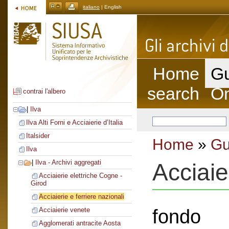
italiano
| English
Home
Gu
search
On
contrai l'albero
|
Ilva
Ilva Alti Forni e Acciaierie d’Italia
Italsider
Home
»
Gu
Ilva
|
Ilva - Archivi aggregati
Acciaie
Acciaierie elettriche Cogne -
Girod
Acciaierie e ferriere nazionali
fondo
Acciaierie venete
Agglomerati antracite Aosta