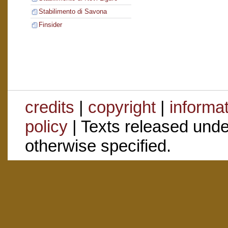
Stabilimento di Savona
Finsider
credits
|
copyright
|
informa
policy
| Texts released und
otherwise specified.