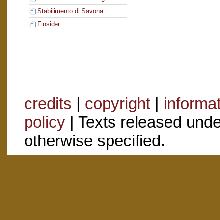
Stabilimento di Savona
Finsider
credits
|
copyright
|
informa
policy
| Texts released und
otherwise specified.