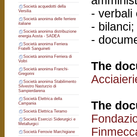
amminist
Società acquedotti della
- verbali
Versilia
Società anonima delle ferriere
- bilanci;
italiane
Società anonima distribuzione
- docume
energia Aosta - SADEA
Società anonima Ferriera
Fratelli Sanguineti
Società anonima Ferriera di
Voltri
The doc
Società anonima Franchi-
Gregorini
Acciaieri
Società anonima Stabilimento
Silvestro Nasturzio di
Sampierdarena
Società Elettrica della
The doc
Campania
Società Elettrica Teramo
Fondazi
Società Esercizi Siderurgici e
Metallurgici
Finmecc
Società Ferrovie Marchigiane