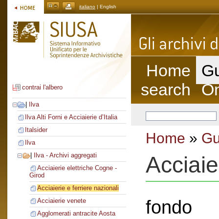
italiano
| English
Home
Gu
search
On
contrai l'albero
|
Ilva
Ilva Alti Forni e Acciaierie d’Italia
Italsider
Home
»
Gu
Ilva
|
Ilva - Archivi aggregati
Acciaie
Acciaierie elettriche Cogne -
Girod
Acciaierie e ferriere nazionali
fondo
Acciaierie venete
Agglomerati antracite Aosta