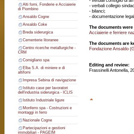
- verbali consiglio di 
Alti forni, Fonderie e Acciaierie
- verbali collegio sinda
di Piombino
- bilanci;
- documentazione legal
Ansaldo Cogne
Ansaldo Coke
The documents were 
Acciaierie e ferriere na
Breda siderurgica
Cementerie litoranee
The documents are ke
Centro ricerche metallurgiche -
Fondazione Ansaldo (
CRM
Cornigliano spa
Editing and review:
Elba S.A. di miniere e di
Frassinelli Antonella, 
altiforni
Impresa Sebina di navigazione
Istituto case per lavoratori
dell'industria siderurgica - ICLIS
Istituto Industriale ligure
Monferro spa - Costruzioni e
montaggi in ferro
Nazionale Cogne
Partecipazioni e gestioni
immobiliari - PAGEIM