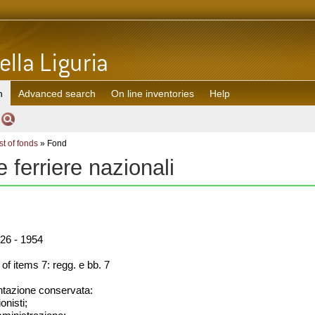
h
Advanced search
On line inventories
Help
st of fonds
» Fond
e ferriere nazionali
26 - 1954
f items 7: regg. e bb. 7
azione conservata:
onisti;