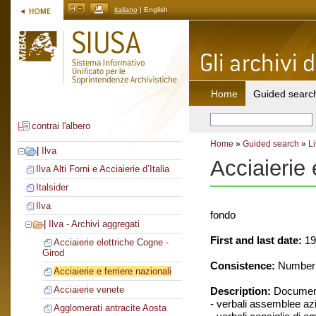
italiano
| English
Home
Guided searc
contrai l'albero
Home
»
Guided search
»
Li
|
Ilva
Acciaierie 
Ilva Alti Forni e Acciaierie d’Italia
Italsider
Ilva
fondo
|
Ilva - Archivi aggregati
First and last date:
19
Acciaierie elettriche Cogne -
Girod
Consistence:
Number o
Acciaierie e ferriere nazionali
Acciaierie venete
Description:
Document
- verbali assemblee azi
Agglomerati antracite Aosta