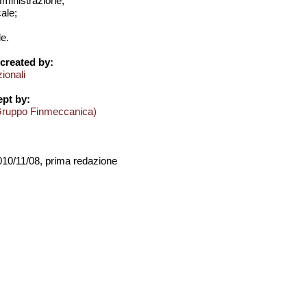
amministrazione;
cale;
e.
created by:
zionali
pt by:
Gruppo Finmeccanica)
2010/11/08, prima redazione