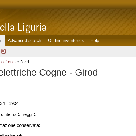
h
Advanced search
On line inventories
Help
st of fonds
» Fond
elettriche Cogne - Girod
24 - 1934
f items 5: regg. 5
azione conservata: