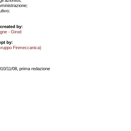
i azionisti;
amministrazione;
utivo;
created by:
ogne - Girod
pt by:
Gruppo Finmeccanica)
2010/11/08, prima redazione