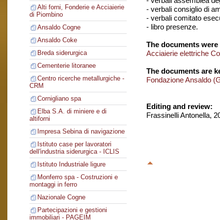
- verbali assemblea degl
Alti forni, Fonderie e Acciaierie
- verbali consiglio di 
di Piombino
- verbali comitato esec
- libro presenze.
Ansaldo Cogne
Ansaldo Coke
The documents were 
Acciaierie elettriche C
Breda siderurgica
Cementerie litoranee
The documents are ke
Centro ricerche metallurgiche -
Fondazione Ansaldo (
CRM
Cornigliano spa
Editing and review:
Elba S.A. di miniere e di
Frassinelli Antonella, 
altiforni
Impresa Sebina di navigazione
Istituto case per lavoratori
dell'industria siderurgica - ICLIS
Istituto Industriale ligure
Monferro spa - Costruzioni e
montaggi in ferro
Nazionale Cogne
Partecipazioni e gestioni
immobiliari - PAGEIM