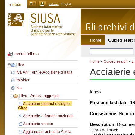
italiano
| English
Home
Guided searc
contrai l'albero
Home
»
Guided search
»
Li
|
Ilva
Acciaierie 
Ilva Alti Forni e Acciaierie d’Italia
Italsider
Ilva
fondo
|
Ilva - Archivi aggregati
First and last date:
19
Acciaierie elettriche Cogne -
Girod
Consistence:
Number o
Acciaierie e ferriere nazionali
Acciaierie venete
Description:
Document
- libro dei soci;
Agglomerati antracite Aosta