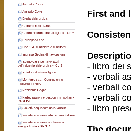
Ansaldo Cogne
First and 
Ansaldo Coke
Breda siderurgica
Cementerie litoranee
Consisten
Centro ricerche metallurgiche - CRM
Cornigliano spa
Elba S.A. di miniere e di altiforni
Descriptio
Impresa Sebina di navigazione
Istituto case per lavoratori
- libro dei 
dell'industria siderurgica - ICLIS
Istituto Industriale ligure
- verbali a
Monferro spa - Costruzioni e
montaggi in ferro
- verbali c
Nazionale Cogne
- verbali c
Partecipazioni e gestioni immobiliari -
PAGEIM
- libro pre
Società acquedotti della Versilia
Società anonima delle ferriere italiane
Società anonima distribuzione
The docum
energia Aosta - SADEA