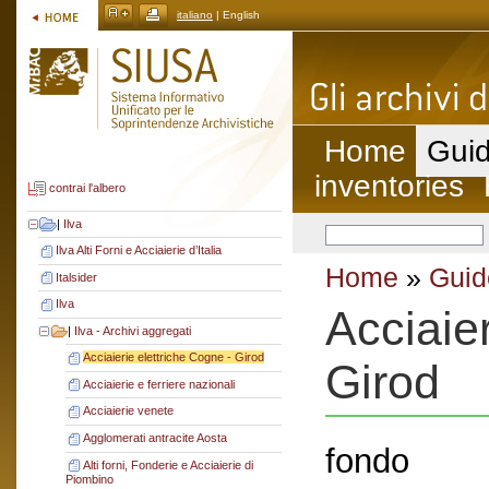
italiano
| English
Home
Guid
inventories
contrai l'albero
|
Ilva
Ilva Alti Forni e Acciaierie d’Italia
Home
»
Guid
Italsider
Ilva
Acciaier
|
Ilva - Archivi aggregati
Acciaierie elettriche Cogne - Girod
Girod
Acciaierie e ferriere nazionali
Acciaierie venete
Agglomerati antracite Aosta
fondo
Alti forni, Fonderie e Acciaierie di
Piombino