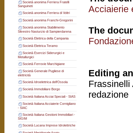
Società anonima Ferriera Fratelli
Acciaierie 
Sanguineti
Società anonima Ferriera di Voltri
Società anonima Franchi-Gregorini
The docum
Società anonima Stabilimento
Silvestro Nasturzio di Sampierdarena
Fondazion
Società Elettrica della Campania
Società Elettrica Teramo
Società Esercizi Siderurgici e
Metallurgici
Società Ferrovie Marchigiane
Editing an
Società Generale Pugliese di
elettricità
Frassinelli
Società Idroelettrica dell'Ossola
Società Immobiliare Borgo
redazione
Società Italiana Acciai Speciali - SIAS
Società Italiana Acciaierie Cornigliano
- SIAC
Società Italiana Gestioni Immobiliari -
SIGIM
Società Lucana Imprese Idrolettriche
Società Meridionale Azoto