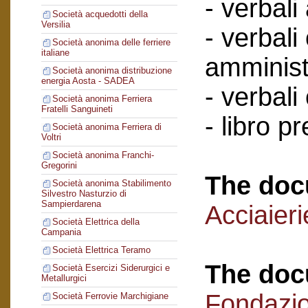
- verbali
Società acquedotti della
Versilia
- verbali
Società anonima delle ferriere
italiane
amminist
Società anonima distribuzione
energia Aosta - SADEA
- verbali
Società anonima Ferriera
Fratelli Sanguineti
- libro p
Società anonima Ferriera di
Voltri
Società anonima Franchi-
Gregorini
The doc
Società anonima Stabilimento
Silvestro Nasturzio di
Sampierdarena
Acciaieri
Società Elettrica della
Campania
Società Elettrica Teramo
The doc
Società Esercizi Siderurgici e
Metallurgici
Fondazi
Società Ferrovie Marchigiane