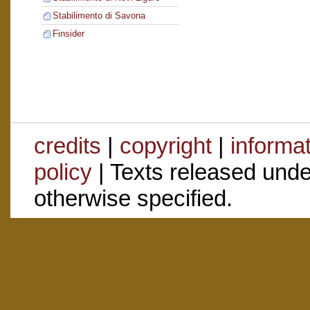
Stabilimento di Savona
Finsider
credits
|
copyright
|
informa
policy
| Texts released und
otherwise specified.