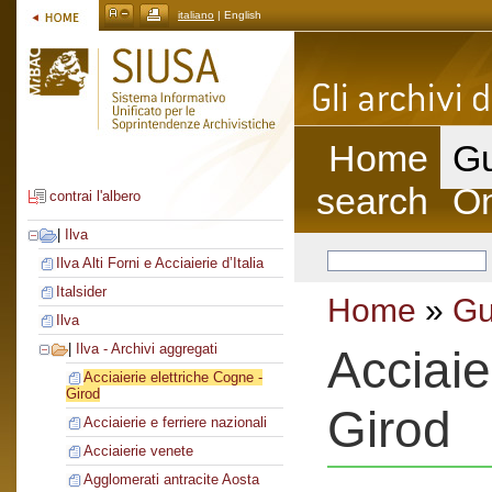
italiano
| English
Home
Gu
search
On
contrai l'albero
|
Ilva
Ilva Alti Forni e Acciaierie d’Italia
Italsider
Home
»
Gu
Ilva
|
Ilva - Archivi aggregati
Acciaie
Acciaierie elettriche Cogne -
Girod
Girod
Acciaierie e ferriere nazionali
Acciaierie venete
Agglomerati antracite Aosta