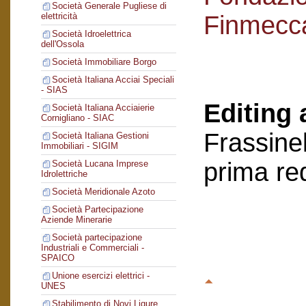
Società Generale Pugliese di
Finmecc
elettricità
Società Idroelettrica
dell'Ossola
Società Immobiliare Borgo
Società Italiana Acciai Speciali
- SIAS
Editing 
Società Italiana Acciaierie
Cornigliano - SIAC
Frassinel
Società Italiana Gestioni
Immobiliari - SIGIM
prima re
Società Lucana Imprese
Idrolettriche
Società Meridionale Azoto
Società Partecipazione
Aziende Minerarie
Società partecipazione
Industriali e Commerciali -
SPAICO
Unione esercizi elettrici -
UNES
Stabilimento di Novi Ligure