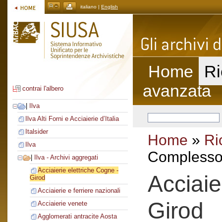
italiano |
English
Home
Ri
avanzata
contrai l'albero
|
Ilva
Ilva Alti Forni e Acciaierie d’Italia
Italsider
Home
»
Ri
Ilva
Complesso 
|
Ilva - Archivi aggregati
Acciaierie elettriche Cogne -
Acciaie
Girod
Acciaierie e ferriere nazionali
Girod
Acciaierie venete
Agglomerati antracite Aosta