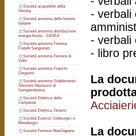
- verbali
Società acquedotti della
- verbali
Versilia
Società anonima delle ferriere
amminist
italiane
Società anonima distribuzione
energia Aosta - SADEA
- verbali
Società anonima Ferriera
Fratelli Sanguineti
- libro p
Società anonima Ferriera di
Voltri
Società anonima Franchi-
Gregorini
La docu
Società anonima Stabilimento
Silvestro Nasturzio di
prodotta
Sampierdarena
Società Elettrica della
Acciaieri
Campania
Società Elettrica Teramo
Società Esercizi Siderurgici e
Metallurgici
La docu
Società Ferrovie Marchigiane