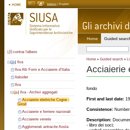
italiano
| English
Home
Guided searc
contrai l'albero
Home
»
Guided search
»
Li
|
Ilva
Acciaierie 
Ilva Alti Forni e Acciaierie d’Italia
Italsider
Ilva
fondo
|
Ilva - Archivi aggregati
First and last date:
19
Acciaierie elettriche Cogne -
Girod
Consistence:
Number o
Acciaierie e ferriere nazionali
Acciaierie venete
Description:
Document
- libro dei soci;
Agglomerati antracite Aosta