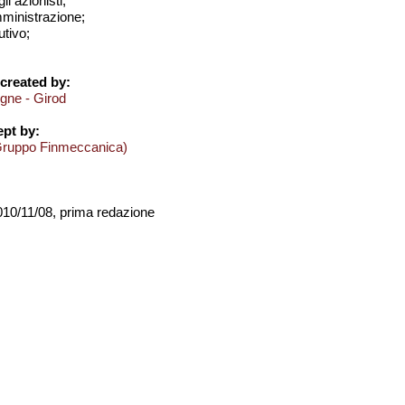
i azionisti;
amministrazione;
utivo;
created by:
ogne - Girod
pt by:
Gruppo Finmeccanica)
2010/11/08, prima redazione