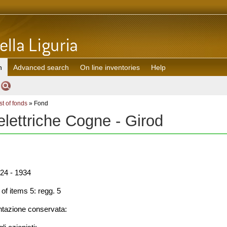
h
Advanced search
On line inventories
Help
st of fonds
» Fond
elettriche Cogne - Girod
24 - 1934
f items 5: regg. 5
azione conservata: