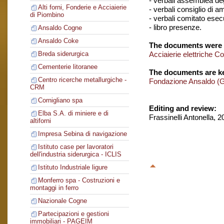
- verbali assemblea degl
Alti forni, Fonderie e Acciaierie
- verbali consiglio di 
di Piombino
- verbali comitato esec
- libro presenze.
Ansaldo Cogne
Ansaldo Coke
The documents were 
Acciaierie elettriche C
Breda siderurgica
Cementerie litoranee
The documents are ke
Centro ricerche metallurgiche -
Fondazione Ansaldo (
CRM
Cornigliano spa
Editing and review:
Elba S.A. di miniere e di
Frassinelli Antonella, 
altiforni
Impresa Sebina di navigazione
Istituto case per lavoratori
dell'industria siderurgica - ICLIS
Istituto Industriale ligure
Monferro spa - Costruzioni e
montaggi in ferro
Nazionale Cogne
Partecipazioni e gestioni
immobiliari - PAGEIM