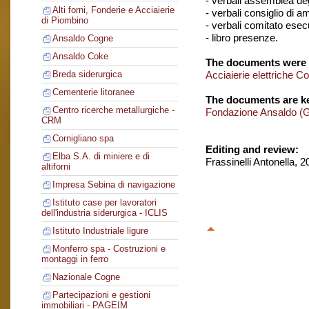
- verbali assemblea degl
Alti forni, Fonderie e Acciaierie
- verbali consiglio di 
di Piombino
- verbali comitato esec
- libro presenze.
Ansaldo Cogne
Ansaldo Coke
The documents were 
Acciaierie elettriche C
Breda siderurgica
Cementerie litoranee
The documents are ke
Centro ricerche metallurgiche -
Fondazione Ansaldo (
CRM
Cornigliano spa
Editing and review:
Elba S.A. di miniere e di
Frassinelli Antonella, 
altiforni
Impresa Sebina di navigazione
Istituto case per lavoratori
dell'industria siderurgica - ICLIS
Istituto Industriale ligure
Monferro spa - Costruzioni e
montaggi in ferro
Nazionale Cogne
Partecipazioni e gestioni
immobiliari - PAGEIM