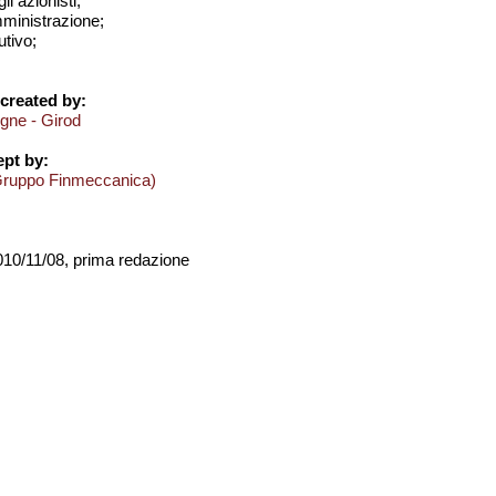
i azionisti;
amministrazione;
utivo;
created by:
ogne - Girod
pt by:
Gruppo Finmeccanica)
2010/11/08, prima redazione