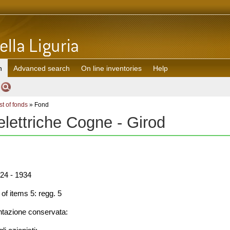
h
Advanced search
On line inventories
Help
st of fonds
» Fond
elettriche Cogne - Girod
24 - 1934
f items 5: regg. 5
azione conservata: