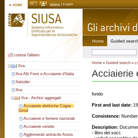
italiano
| English
Home
Guided searc
contrai l'albero
Home
»
Guided search
»
Li
|
Ilva
Acciaierie 
Ilva Alti Forni e Acciaierie d’Italia
Italsider
Ilva
fondo
|
Ilva - Archivi aggregati
First and last date:
19
Acciaierie elettriche Cogne -
Girod
Consistence:
Number o
Acciaierie e ferriere nazionali
Acciaierie venete
Description:
Document
- libro dei soci;
Agglomerati antracite Aosta