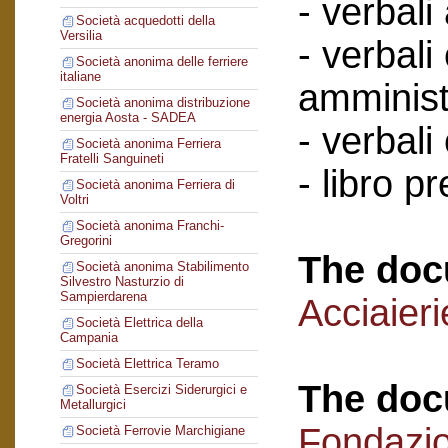
- verbali
Società acquedotti della
Versilia
- verbali
Società anonima delle ferriere
italiane
amminist
Società anonima distribuzione
energia Aosta - SADEA
- verbali
Società anonima Ferriera
Fratelli Sanguineti
- libro p
Società anonima Ferriera di
Voltri
Società anonima Franchi-
Gregorini
The doc
Società anonima Stabilimento
Silvestro Nasturzio di
Sampierdarena
Acciaieri
Società Elettrica della
Campania
Società Elettrica Teramo
The doc
Società Esercizi Siderurgici e
Metallurgici
Fondazi
Società Ferrovie Marchigiane