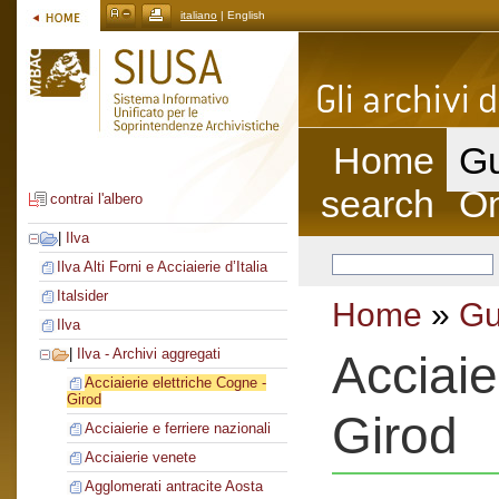
italiano
| English
Home
Gu
search
On
contrai l'albero
|
Ilva
Ilva Alti Forni e Acciaierie d’Italia
Italsider
Home
»
Gu
Ilva
|
Ilva - Archivi aggregati
Acciaie
Acciaierie elettriche Cogne -
Girod
Girod
Acciaierie e ferriere nazionali
Acciaierie venete
Agglomerati antracite Aosta