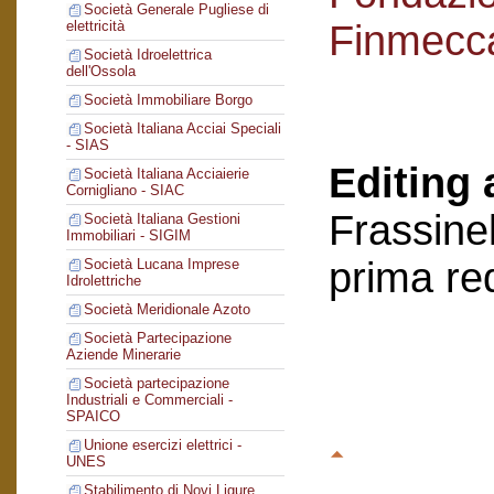
Società Generale Pugliese di
Finmecc
elettricità
Società Idroelettrica
dell'Ossola
Società Immobiliare Borgo
Società Italiana Acciai Speciali
- SIAS
Editing 
Società Italiana Acciaierie
Cornigliano - SIAC
Frassinel
Società Italiana Gestioni
Immobiliari - SIGIM
prima re
Società Lucana Imprese
Idrolettriche
Società Meridionale Azoto
Società Partecipazione
Aziende Minerarie
Società partecipazione
Industriali e Commerciali -
SPAICO
Unione esercizi elettrici -
UNES
Stabilimento di Novi Ligure