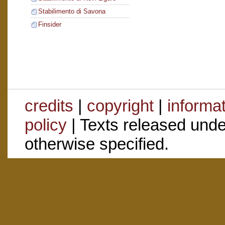
Stabilimento di Savona
Finsider
credits
|
copyright
|
informa
policy
| Texts released und
otherwise specified.