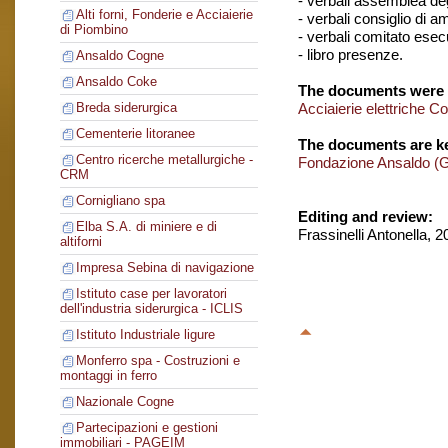
- verbali assemblea degl
Alti forni, Fonderie e Acciaierie
- verbali consiglio di 
di Piombino
- verbali comitato esec
- libro presenze.
Ansaldo Cogne
Ansaldo Coke
The documents were 
Acciaierie elettriche C
Breda siderurgica
Cementerie litoranee
The documents are ke
Centro ricerche metallurgiche -
Fondazione Ansaldo (
CRM
Cornigliano spa
Editing and review:
Elba S.A. di miniere e di
Frassinelli Antonella, 
altiforni
Impresa Sebina di navigazione
Istituto case per lavoratori
dell'industria siderurgica - ICLIS
Istituto Industriale ligure
Monferro spa - Costruzioni e
montaggi in ferro
Nazionale Cogne
Partecipazioni e gestioni
immobiliari - PAGEIM