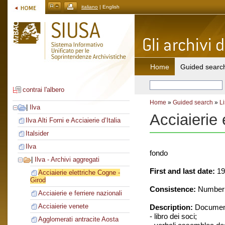
italiano
| English
Home
Guided searc
contrai l'albero
Home
»
Guided search
»
Li
|
Ilva
Acciaierie 
Ilva Alti Forni e Acciaierie d’Italia
Italsider
Ilva
fondo
|
Ilva - Archivi aggregati
First and last date:
19
Acciaierie elettriche Cogne -
Girod
Consistence:
Number o
Acciaierie e ferriere nazionali
Acciaierie venete
Description:
Document
- libro dei soci;
Agglomerati antracite Aosta