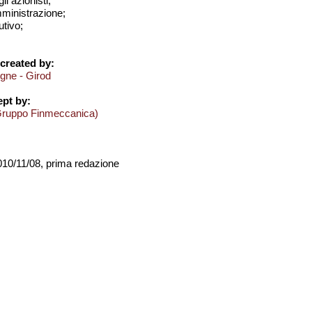
i azionisti;
amministrazione;
utivo;
created by:
ogne - Girod
pt by:
Gruppo Finmeccanica)
2010/11/08, prima redazione