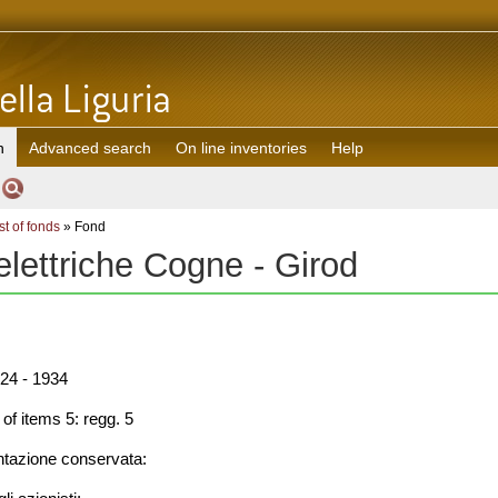
h
Advanced search
On line inventories
Help
st of fonds
» Fond
elettriche Cogne - Girod
24 - 1934
f items 5: regg. 5
azione conservata: