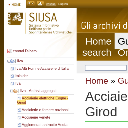
italiano
| English
Home
Gu
search
On
contrai l'albero
|
Ilva
Ilva Alti Forni e Acciaierie d’Italia
Italsider
Home
»
Gu
Ilva
|
Ilva - Archivi aggregati
Acciaie
Acciaierie elettriche Cogne -
Girod
Girod
Acciaierie e ferriere nazionali
Acciaierie venete
Agglomerati antracite Aosta