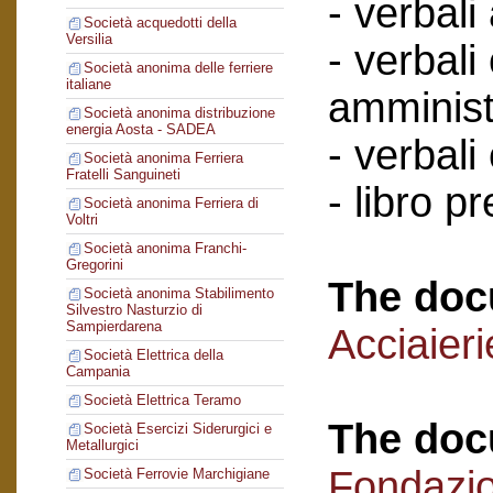
- verbali
Società acquedotti della
Versilia
- verbali
Società anonima delle ferriere
italiane
amminist
Società anonima distribuzione
energia Aosta - SADEA
- verbali
Società anonima Ferriera
Fratelli Sanguineti
- libro p
Società anonima Ferriera di
Voltri
Società anonima Franchi-
Gregorini
The doc
Società anonima Stabilimento
Silvestro Nasturzio di
Sampierdarena
Acciaieri
Società Elettrica della
Campania
Società Elettrica Teramo
The doc
Società Esercizi Siderurgici e
Metallurgici
Fondazi
Società Ferrovie Marchigiane