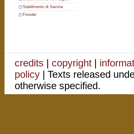
Stabilimento di Savona
Finsider
credits
|
copyright
|
informa
policy
| Texts released und
otherwise specified.