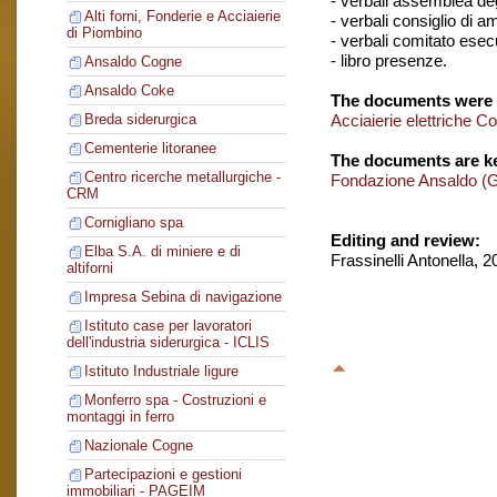
- verbali assemblea degl
Alti forni, Fonderie e Acciaierie
- verbali consiglio di 
di Piombino
- verbali comitato esec
- libro presenze.
Ansaldo Cogne
Ansaldo Coke
The documents were 
Acciaierie elettriche C
Breda siderurgica
Cementerie litoranee
The documents are ke
Centro ricerche metallurgiche -
Fondazione Ansaldo (
CRM
Cornigliano spa
Editing and review:
Elba S.A. di miniere e di
Frassinelli Antonella, 
altiforni
Impresa Sebina di navigazione
Istituto case per lavoratori
dell'industria siderurgica - ICLIS
Istituto Industriale ligure
Monferro spa - Costruzioni e
montaggi in ferro
Nazionale Cogne
Partecipazioni e gestioni
immobiliari - PAGEIM