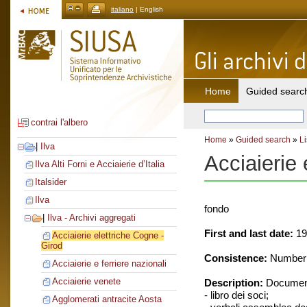
italiano
| English
Home
Guided searc
contrai l'albero
Home
»
Guided search
»
Li
|
Ilva
Acciaierie 
Ilva Alti Forni e Acciaierie d’Italia
Italsider
Ilva
fondo
|
Ilva - Archivi aggregati
First and last date:
19
Acciaierie elettriche Cogne -
Girod
Consistence:
Number o
Acciaierie e ferriere nazionali
Acciaierie venete
Description:
Document
- libro dei soci;
Agglomerati antracite Aosta