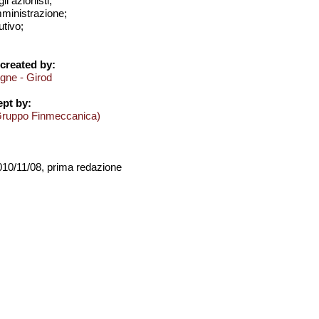
i azionisti;
amministrazione;
utivo;
created by:
ogne - Girod
pt by:
Gruppo Finmeccanica)
2010/11/08, prima redazione