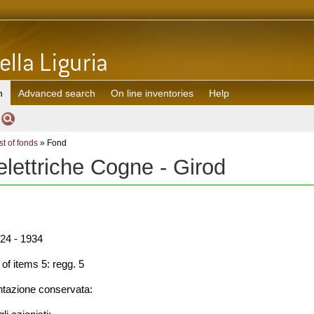
h
Advanced search
On line inventories
Help
st of fonds
» Fond
elettriche Cogne - Girod
24 - 1934
f items 5: regg. 5
azione conservata: