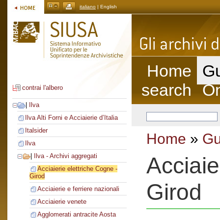
italiano
| English
Home
Gu
search
On
contrai l'albero
|
Ilva
Ilva Alti Forni e Acciaierie d’Italia
Italsider
Home
»
Gu
Ilva
|
Ilva - Archivi aggregati
Acciaie
Acciaierie elettriche Cogne -
Girod
Girod
Acciaierie e ferriere nazionali
Acciaierie venete
Agglomerati antracite Aosta