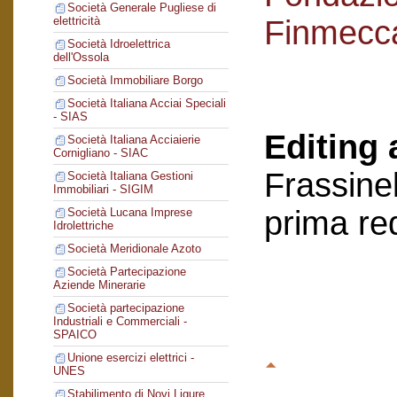
Società Generale Pugliese di
Finmecc
elettricità
Società Idroelettrica
dell'Ossola
Società Immobiliare Borgo
Società Italiana Acciai Speciali
- SIAS
Editing 
Società Italiana Acciaierie
Cornigliano - SIAC
Frassinel
Società Italiana Gestioni
Immobiliari - SIGIM
prima re
Società Lucana Imprese
Idrolettriche
Società Meridionale Azoto
Società Partecipazione
Aziende Minerarie
Società partecipazione
Industriali e Commerciali -
SPAICO
Unione esercizi elettrici -
UNES
Stabilimento di Novi Ligure