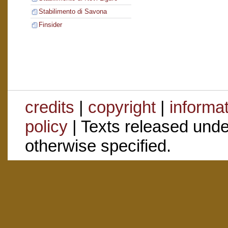
Stabilimento di Savona
Finsider
credits
|
copyright
|
informa
policy
| Texts released und
otherwise specified.