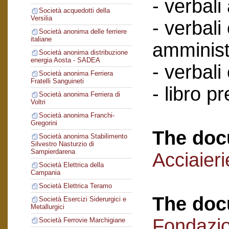
- verbali
Società acquedotti della
Versilia
- verbali
Società anonima delle ferriere
italiane
amminist
Società anonima distribuzione
energia Aosta - SADEA
- verbali
Società anonima Ferriera
Fratelli Sanguineti
- libro p
Società anonima Ferriera di
Voltri
Società anonima Franchi-
Gregorini
The doc
Società anonima Stabilimento
Silvestro Nasturzio di
Sampierdarena
Acciaieri
Società Elettrica della
Campania
Società Elettrica Teramo
The doc
Società Esercizi Siderurgici e
Metallurgici
Fondazi
Società Ferrovie Marchigiane