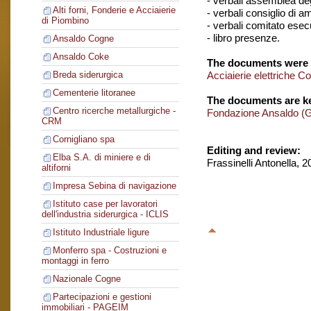
- verbali assemblea degl
Alti forni, Fonderie e Acciaierie
- verbali consiglio di 
di Piombino
- verbali comitato esec
- libro presenze.
Ansaldo Cogne
Ansaldo Coke
The documents were 
Acciaierie elettriche C
Breda siderurgica
Cementerie litoranee
The documents are ke
Centro ricerche metallurgiche -
Fondazione Ansaldo (
CRM
Cornigliano spa
Editing and review:
Elba S.A. di miniere e di
Frassinelli Antonella, 
altiforni
Impresa Sebina di navigazione
Istituto case per lavoratori
dell'industria siderurgica - ICLIS
Istituto Industriale ligure
Monferro spa - Costruzioni e
montaggi in ferro
Nazionale Cogne
Partecipazioni e gestioni
immobiliari - PAGEIM