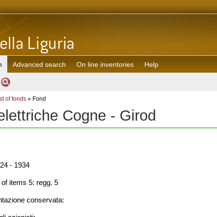
h
Advanced search
On line inventories
Help
st of fonds
» Fond
elettriche Cogne - Girod
24 - 1934
f items 5: regg. 5
azione conservata: