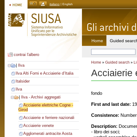
italiano
| English
Home
Guided searc
contrai l'albero
Home
»
Guided search
»
Li
|
Ilva
Acciaierie 
Ilva Alti Forni e Acciaierie d’Italia
Italsider
Ilva
fondo
|
Ilva - Archivi aggregati
First and last date:
19
Acciaierie elettriche Cogne -
Girod
Consistence:
Number o
Acciaierie e ferriere nazionali
Acciaierie venete
Description:
Document
- libro dei soci;
Agglomerati antracite Aosta