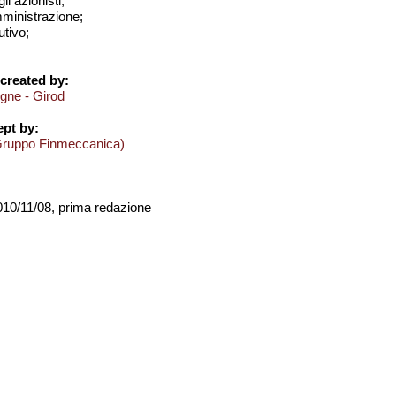
i azionisti;
amministrazione;
utivo;
created by:
ogne - Girod
pt by:
Gruppo Finmeccanica)
2010/11/08, prima redazione