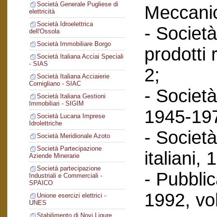
Società Generale Pugliese di
Meccanic
elettricità
Società Idroelettrica
- Società
dell'Ossola
Società Immobiliare Borgo
prodotti 
Società Italiana Acciai Speciali
- SIAS
2;
Società Italiana Acciaierie
Cornigliano - SIAC
- Società
Società Italiana Gestioni
Immobiliari - SIGIM
1945-197
Società Lucana Imprese
Idrolettriche
- Società
Società Meridionale Azoto
Società Partecipazione
italiani,
Aziende Minerarie
Società partecipazione
- Pubbli
Industriali e Commerciali -
SPAICO
1992, vol
Unione esercizi elettrici -
UNES
Stabilimento di Novi Ligure