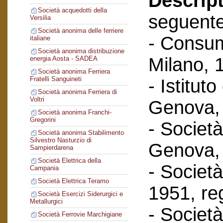
Descript
Società acquedotti della
seguent
Versilia
Società anonima delle ferriere
- Consum
italiane
Società anonima distribuzione
Milano, 
energia Aosta - SADEA
Società anonima Ferriera
Fratelli Sanguineti
- Istituto
Società anonima Ferriera di
Voltri
Genova, 
Società anonima Franchi-
Gregorini
- Società
Società anonima Stabilimento
Silvestro Nasturzio di
Genova, 
Sampierdarena
Società Elettrica della
- Società 
Campania
Società Elettrica Teramo
1951, reg
Società Esercizi Siderurgici e
Metallurgici
- Società
Società Ferrovie Marchigiane