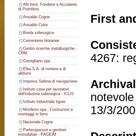
Alti forni, Fonderie e Acciaierie
di Piombino
First an
Ansaldo Cogne
Ansaldo Coke
Breda siderurgica
Cementerie litoranee
Consist
Centro ricerche metallurgiche -
CRM
4267: reg
Cornigliano spa
Elba S.A. di miniere e di
altiforni
Archival
Impresa Sebina di navigazione
Istituto case per lavoratori
notevole 
dell'industria siderurgica - ICLIS
Istituto Industriale ligure
13/3/20
Monferro spa - Costruzioni e
montaggi in ferro
Nazionale Cogne
Partecipazioni e gestioni
immobiliari - PAGEIM