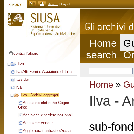
italiano
| English
Home
Gu
search
On
contrai l'albero
|
Ilva
Ilva Alti Forni e Acciaierie d’Italia
Italsider
Home
»
Gu
Ilva
|
Ilva - Archivi aggregati
Ilva - 
Acciaierie elettriche Cogne -
Girod
Acciaierie e ferriere nazionali
sub-fond
Acciaierie venete
Agglomerati antracite Aosta