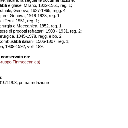
te, inoltre, la seguente documentazione:
ili e ghise, Milano, 1922-1951, reg. 1;
dustriale, Genova, 1927-1965, regg. 4;
igure, Genova, 1919-1923, reg. 1;
ici Terni, 1951, reg. 1;
iderurgia e Meccanica, 1952, reg. 1;
ese di prodotti refrattari, 1903 - 1931, reg. 2;
erurgica, 1945-1978, regg. e bb. 2;
combustibili italiani, 1906-1907, reg. 1;
a, 1938-1992, voll. 189.
 conservata da:
Gruppo Finmeccanica)
e:
2010/11/08, prima redazione