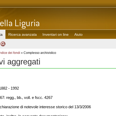
ta
Ricerca avanzata
Inventari on line
Aiuto
Indice dei fondi
» Complesso archivistico
ivi aggregati
882 - 1992
7: regg., bb., voll. e fscc. 4267
chiarazione di notevole interesse storico del 13/3/2006