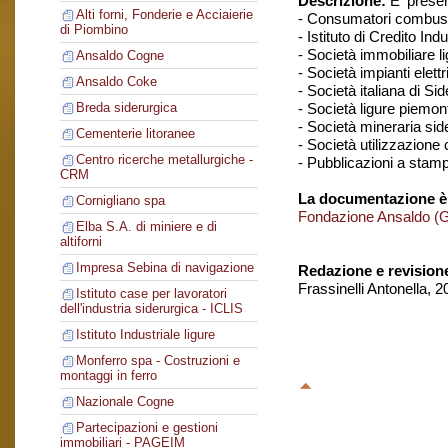
Descrizione:
E' presen
Alti forni, Fonderie e Acciaierie
- Consumatori combustib
di Piombino
- Istituto di Credito In
- Società immobiliare l
Ansaldo Cogne
- Società impianti elettr
Ansaldo Coke
- Società italiana di S
- Società ligure piemont
Breda siderurgica
- Società mineraria sid
Cementerie litoranee
- Società utilizzazione 
Centro ricerche metallurgiche -
- Pubblicazioni a stamp
CRM
La documentazione è
Cornigliano spa
Fondazione Ansaldo (
Elba S.A. di miniere e di
altiforni
Impresa Sebina di navigazione
Redazione e revision
Frassinelli Antonella, 
Istituto case per lavoratori
dell'industria siderurgica - ICLIS
Istituto Industriale ligure
Monferro spa - Costruzioni e
montaggi in ferro
Nazionale Cogne
Partecipazioni e gestioni
immobiliari - PAGEIM