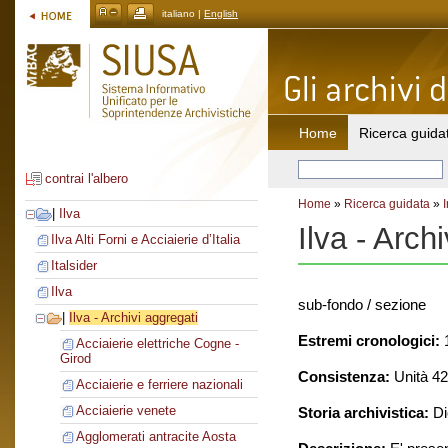
italiano |
English
Home
Ricerca guida
contrai l'albero
Home
»
Ricerca guidata
»
|
Ilva
Ilva - Arch
Ilva Alti Forni e Acciaierie d’Italia
Italsider
Ilva
sub-fondo / sezione
|
Ilva - Archivi aggregati
Estremi cronologici:
1
Acciaierie elettriche Cogne -
Girod
Consistenza:
Unità 426
Acciaierie e ferriere nazionali
Acciaierie venete
Storia archivistica:
Di
Agglomerati antracite Aosta