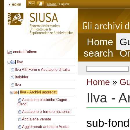
italiano
| English
Home
Gu
search
On
contrai l'albero
|
Ilva
Ilva Alti Forni e Acciaierie d’Italia
Italsider
Home
»
Gu
Ilva
|
Ilva - Archivi aggregati
Ilva - 
Acciaierie elettriche Cogne -
Girod
Acciaierie e ferriere nazionali
sub-fond
Acciaierie venete
Agglomerati antracite Aosta