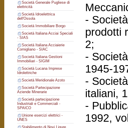
Società Generale Pugliese di
Meccanic
elettricità
Società Idroelettrica
- Società
dell'Ossola
Società Immobiliare Borgo
prodotti 
Società Italiana Acciai Speciali
- SIAS
2;
Società Italiana Acciaierie
Cornigliano - SIAC
- Società
Società Italiana Gestioni
Immobiliari - SIGIM
1945-197
Società Lucana Imprese
Idrolettriche
- Società
Società Meridionale Azoto
Società Partecipazione
italiani,
Aziende Minerarie
Società partecipazione
- Pubbli
Industriali e Commerciali -
SPAICO
1992, vol
Unione esercizi elettrici -
UNES
Stabilimento di Novi Ligure