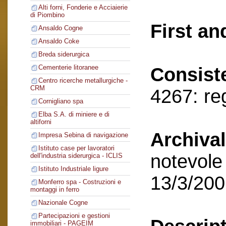
Alti forni, Fonderie e Acciaierie
di Piombino
First an
Ansaldo Cogne
Ansaldo Coke
Breda siderurgica
Cementerie litoranee
Consist
Centro ricerche metallurgiche -
CRM
4267: reg
Cornigliano spa
Elba S.A. di miniere e di
altiforni
Archival
Impresa Sebina di navigazione
Istituto case per lavoratori
notevole 
dell'industria siderurgica - ICLIS
Istituto Industriale ligure
13/3/20
Monferro spa - Costruzioni e
montaggi in ferro
Nazionale Cogne
Partecipazioni e gestioni
immobiliari - PAGEIM