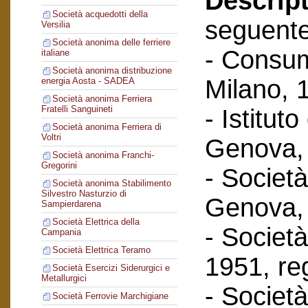
Descript
Società acquedotti della
seguent
Versilia
Società anonima delle ferriere
- Consum
italiane
Società anonima distribuzione
Milano, 
energia Aosta - SADEA
Società anonima Ferriera
Fratelli Sanguineti
- Istituto
Società anonima Ferriera di
Voltri
Genova, 
Società anonima Franchi-
Gregorini
- Società
Società anonima Stabilimento
Silvestro Nasturzio di
Genova, 
Sampierdarena
Società Elettrica della
- Società 
Campania
Società Elettrica Teramo
1951, reg
Società Esercizi Siderurgici e
Metallurgici
- Società
Società Ferrovie Marchigiane