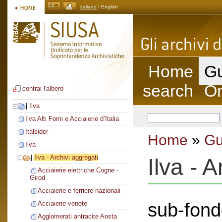
italiano
| English
Home
Gu
search
On
contrai l'albero
|
Ilva
Ilva Alti Forni e Acciaierie d’Italia
Italsider
Home
»
Gu
Ilva
|
Ilva - Archivi aggregati
Ilva - 
Acciaierie elettriche Cogne -
Girod
Acciaierie e ferriere nazionali
sub-fond
Acciaierie venete
Agglomerati antracite Aosta