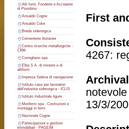
Alti forni, Fonderie e Acciaierie
di Piombino
First an
Ansaldo Cogne
Ansaldo Coke
Breda siderurgica
Cementerie litoranee
Consist
Centro ricerche metallurgiche -
CRM
4267: reg
Cornigliano spa
Elba S.A. di miniere e di
altiforni
Archival
Impresa Sebina di navigazione
Istituto case per lavoratori
notevole 
dell'industria siderurgica - ICLIS
Istituto Industriale ligure
13/3/20
Monferro spa - Costruzioni e
montaggi in ferro
Nazionale Cogne
Partecipazioni e gestioni
immobiliari - PAGEIM