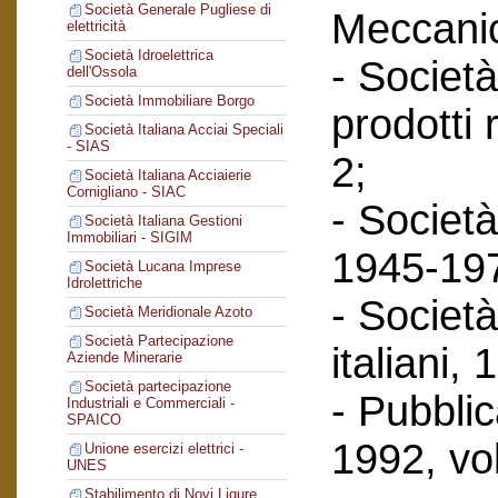
Società Generale Pugliese di
Meccanic
elettricità
Società Idroelettrica
- Società
dell'Ossola
Società Immobiliare Borgo
prodotti 
Società Italiana Acciai Speciali
- SIAS
2;
Società Italiana Acciaierie
Cornigliano - SIAC
- Società
Società Italiana Gestioni
Immobiliari - SIGIM
1945-197
Società Lucana Imprese
Idrolettriche
- Società
Società Meridionale Azoto
Società Partecipazione
italiani,
Aziende Minerarie
Società partecipazione
- Pubbli
Industriali e Commerciali -
SPAICO
1992, vol
Unione esercizi elettrici -
UNES
Stabilimento di Novi Ligure