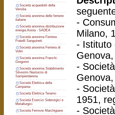
Descript
Società acquedotti della
seguent
Versilia
Società anonima delle ferriere
- Consum
italiane
Società anonima distribuzione
Milano, 
energia Aosta - SADEA
Società anonima Ferriera
Fratelli Sanguineti
- Istituto
Società anonima Ferriera di
Voltri
Genova, 
Società anonima Franchi-
Gregorini
- Società
Società anonima Stabilimento
Silvestro Nasturzio di
Genova, 
Sampierdarena
Società Elettrica della
- Società 
Campania
Società Elettrica Teramo
1951, reg
Società Esercizi Siderurgici e
Metallurgici
- Società
Società Ferrovie Marchigiane