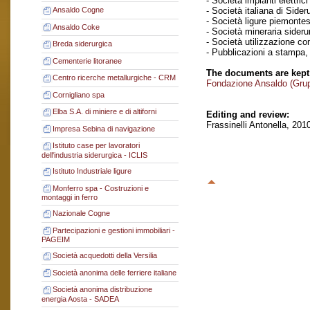
- Società impianti elettrici
- Società italiana di Side
Ansaldo Cogne
- Società ligure piemontese
Ansaldo Coke
- Società mineraria sideru
- Società utilizzazione com
Breda siderurgica
- Pubblicazioni a stampa,
Cementerie litoranee
The documents are kept
Centro ricerche metallurgiche - CRM
Fondazione Ansaldo (Gru
Cornigliano spa
Elba S.A. di miniere e di altiforni
Editing and review:
Frassinelli Antonella, 201
Impresa Sebina di navigazione
Istituto case per lavoratori
dell'industria siderurgica - ICLIS
Istituto Industriale ligure
Monferro spa - Costruzioni e
montaggi in ferro
Nazionale Cogne
Partecipazioni e gestioni immobiliari -
PAGEIM
Società acquedotti della Versilia
Società anonima delle ferriere italiane
Società anonima distribuzione
energia Aosta - SADEA