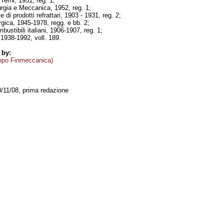
 Terni, 1951, reg. 1;
rurgia e Meccanica, 1952, reg. 1;
 di prodotti refrattari, 1903 - 1931, reg. 2;
rgica, 1945-1978, regg. e bb. 2;
bustibili italiani, 1906-1907, reg. 1;
 1938-1992, voll. 189.
 by:
ppo Finmeccanica)
0/11/08, prima redazione