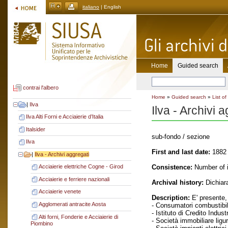
italiano
| English
Home
Guided search
contrai l'albero
Home
»
Guided search
»
List of
|
Ilva
Ilva - Archivi 
Ilva Alti Forni e Acciaierie d’Italia
Italsider
sub-fondo / sezione
Ilva
First and last date:
1882 
|
Ilva - Archivi aggregati
Consistence:
Number of it
Acciaierie elettriche Cogne - Girod
Acciaierie e ferriere nazionali
Archival history:
Dichiara
Acciaierie venete
Description:
E' presente,
Agglomerati antracite Aosta
- Consumatori combustibil
- Istituto di Credito Indus
Alti forni, Fonderie e Acciaierie di
- Società immobiliare ligu
Piombino