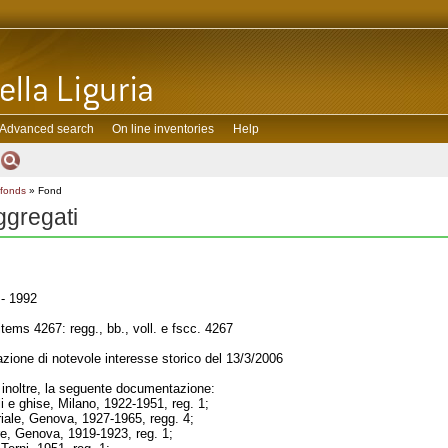
Advanced search
On line inventories
Help
 fonds
» Fond
aggregati
- 1992
ems 4267: regg., bb., voll. e fscc. 4267
zione di notevole interesse storico del 13/3/2006
 inoltre, la seguente documentazione:
i e ghise, Milano, 1922-1951, reg. 1;
triale, Genova, 1927-1965, regg. 4;
re, Genova, 1919-1923, reg. 1;