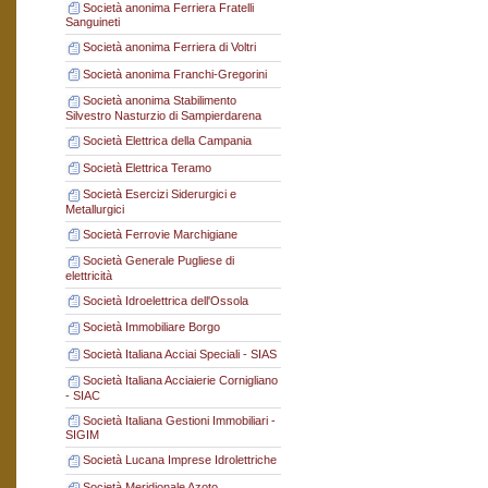
Società anonima Ferriera Fratelli
Sanguineti
Società anonima Ferriera di Voltri
Società anonima Franchi-Gregorini
Società anonima Stabilimento
Silvestro Nasturzio di Sampierdarena
Società Elettrica della Campania
Società Elettrica Teramo
Società Esercizi Siderurgici e
Metallurgici
Società Ferrovie Marchigiane
Società Generale Pugliese di
elettricità
Società Idroelettrica dell'Ossola
Società Immobiliare Borgo
Società Italiana Acciai Speciali - SIAS
Società Italiana Acciaierie Cornigliano
- SIAC
Società Italiana Gestioni Immobiliari -
SIGIM
Società Lucana Imprese Idrolettriche
Società Meridionale Azoto