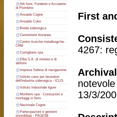
Alti forni, Fonderie e Acciaierie
di Piombino
First an
Ansaldo Cogne
Ansaldo Coke
Breda siderurgica
Cementerie litoranee
Consist
Centro ricerche metallurgiche -
CRM
4267: reg
Cornigliano spa
Elba S.A. di miniere e di
altiforni
Archival
Impresa Sebina di navigazione
Istituto case per lavoratori
notevole 
dell'industria siderurgica - ICLIS
Istituto Industriale ligure
13/3/20
Monferro spa - Costruzioni e
montaggi in ferro
Nazionale Cogne
Partecipazioni e gestioni
immobiliari - PAGEIM