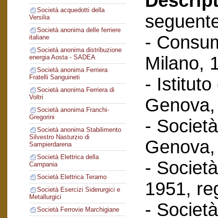
Descript
Società acquedotti della
seguent
Versilia
Società anonima delle ferriere
- Consum
italiane
Società anonima distribuzione
Milano, 
energia Aosta - SADEA
Società anonima Ferriera
Fratelli Sanguineti
- Istituto
Società anonima Ferriera di
Voltri
Genova, 
Società anonima Franchi-
Gregorini
- Società
Società anonima Stabilimento
Silvestro Nasturzio di
Genova, 
Sampierdarena
Società Elettrica della
- Società 
Campania
Società Elettrica Teramo
1951, reg
Società Esercizi Siderurgici e
Metallurgici
- Società
Società Ferrovie Marchigiane