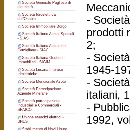
Società Generale Pugliese di
Meccanic
elettricità
Società Idroelettrica
- Società
dell'Ossola
Società Immobiliare Borgo
prodotti 
Società Italiana Acciai Speciali
- SIAS
2;
Società Italiana Acciaierie
Cornigliano - SIAC
- Società
Società Italiana Gestioni
Immobiliari - SIGIM
1945-197
Società Lucana Imprese
Idrolettriche
- Società
Società Meridionale Azoto
Società Partecipazione
italiani,
Aziende Minerarie
Società partecipazione
- Pubbli
Industriali e Commerciali -
SPAICO
1992, vol
Unione esercizi elettrici -
UNES
Stabilimento di Novi Ligure