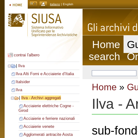
italiano
| English
Home
Gu
search
On
contrai l'albero
|
Ilva
Ilva Alti Forni e Acciaierie d’Italia
Italsider
Home
»
Gu
Ilva
|
Ilva - Archivi aggregati
Ilva - 
Acciaierie elettriche Cogne -
Girod
Acciaierie e ferriere nazionali
sub-fond
Acciaierie venete
Agglomerati antracite Aosta