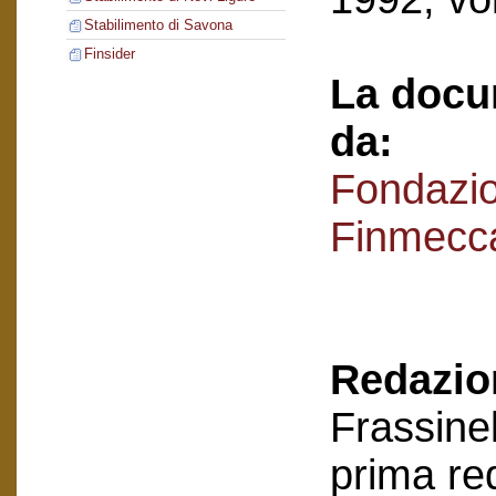
Stabilimento di Savona
Finsider
La docu
da:
Fondazi
Finmecc
Redazion
Frassinel
prima re