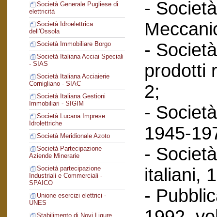
- Società
Società Generale Pugliese di
elettricità
Meccanic
Società Idroelettrica
dell'Ossola
- Società
Società Immobiliare Borgo
Società Italiana Acciai Speciali
- SIAS
prodotti 
Società Italiana Acciaierie
Cornigliano - SIAC
2;
Società Italiana Gestioni
Immobiliari - SIGIM
- Società
Società Lucana Imprese
Idrolettriche
1945-197
Società Meridionale Azoto
- Società
Società Partecipazione
Aziende Minerarie
italiani,
Società partecipazione
Industriali e Commerciali -
SPAICO
- Pubbli
Unione esercizi elettrici -
UNES
1992, vol
Stabilimento di Novi Ligure