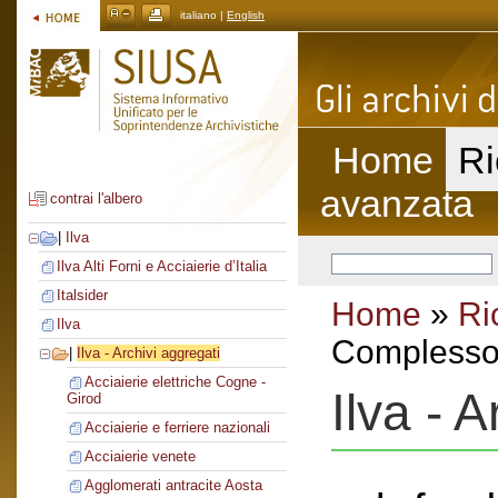
italiano |
English
Home
Ri
avanzata
contrai l'albero
|
Ilva
Ilva Alti Forni e Acciaierie d’Italia
Italsider
Home
»
Ri
Ilva
Complesso 
|
Ilva - Archivi aggregati
Acciaierie elettriche Cogne -
Ilva - 
Girod
Acciaierie e ferriere nazionali
Acciaierie venete
Agglomerati antracite Aosta