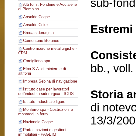
sub-fond
Alti forni, Fonderie e Acciaierie
di Piombino
Ansaldo Cogne
Ansaldo Coke
Estremi 
Breda siderurgica
Cementerie litoranee
Centro ricerche metallurgiche -
Consist
CRM
Cornigliano spa
bb., voll
Elba S.A. di miniere e di
altiforni
Impresa Sebina di navigazione
Istituto case per lavoratori
Storia a
dell'industria siderurgica - ICLIS
Istituto Industriale ligure
di notevo
Monferro spa - Costruzioni e
montaggi in ferro
13/3/20
Nazionale Cogne
Partecipazioni e gestioni
immobiliari - PAGEIM