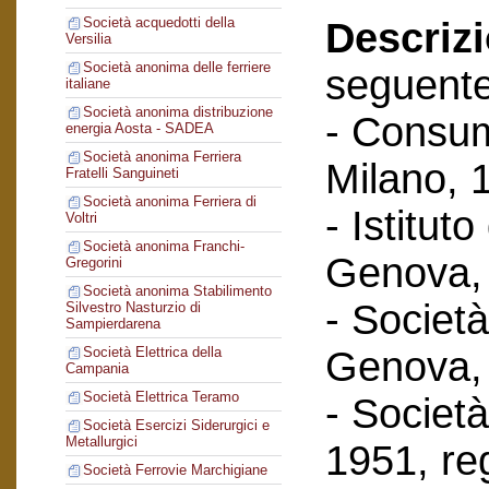
Società acquedotti della
Descriz
Versilia
Società anonima delle ferriere
seguent
italiane
Società anonima distribuzione
- Consum
energia Aosta - SADEA
Società anonima Ferriera
Milano, 
Fratelli Sanguineti
Società anonima Ferriera di
- Istituto
Voltri
Società anonima Franchi-
Genova, 
Gregorini
Società anonima Stabilimento
- Società
Silvestro Nasturzio di
Sampierdarena
Genova, 
Società Elettrica della
Campania
Società Elettrica Teramo
- Società 
Società Esercizi Siderurgici e
Metallurgici
1951, reg
Società Ferrovie Marchigiane