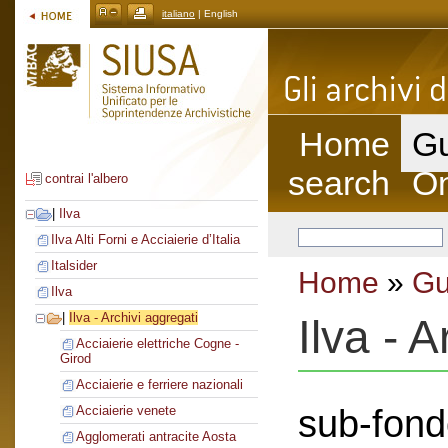
italiano
| English
Home
Gu
search
On
contrai l'albero
|
Ilva
Ilva Alti Forni e Acciaierie d’Italia
Italsider
Home
»
Gu
Ilva
|
Ilva - Archivi aggregati
Ilva - 
Acciaierie elettriche Cogne -
Girod
Acciaierie e ferriere nazionali
sub-fond
Acciaierie venete
Agglomerati antracite Aosta