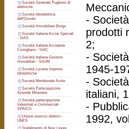
Società Generale Pugliese di
Meccanic
elettricità
Società Idroelettrica
- Società
dell'Ossola
Società Immobiliare Borgo
prodotti 
Società Italiana Acciai Speciali
- SIAS
2;
Società Italiana Acciaierie
Cornigliano - SIAC
- Società
Società Italiana Gestioni
Immobiliari - SIGIM
1945-197
Società Lucana Imprese
Idrolettriche
- Società
Società Meridionale Azoto
Società Partecipazione
italiani,
Aziende Minerarie
Società partecipazione
- Pubbli
Industriali e Commerciali -
SPAICO
1992, vol
Unione esercizi elettrici -
UNES
Stabilimento di Novi Ligure