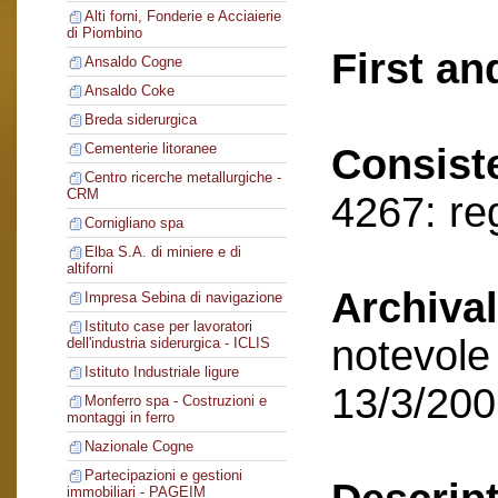
Alti forni, Fonderie e Acciaierie
di Piombino
First an
Ansaldo Cogne
Ansaldo Coke
Breda siderurgica
Cementerie litoranee
Consist
Centro ricerche metallurgiche -
CRM
4267: reg
Cornigliano spa
Elba S.A. di miniere e di
altiforni
Archival
Impresa Sebina di navigazione
Istituto case per lavoratori
notevole 
dell'industria siderurgica - ICLIS
Istituto Industriale ligure
13/3/20
Monferro spa - Costruzioni e
montaggi in ferro
Nazionale Cogne
Partecipazioni e gestioni
immobiliari - PAGEIM