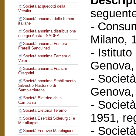
Descript
Società acquedotti della
seguent
Versilia
Società anonima delle ferriere
- Consum
italiane
Società anonima distribuzione
Milano, 
energia Aosta - SADEA
Società anonima Ferriera
Fratelli Sanguineti
- Istituto
Società anonima Ferriera di
Voltri
Genova, 
Società anonima Franchi-
Gregorini
- Società
Società anonima Stabilimento
Silvestro Nasturzio di
Genova, 
Sampierdarena
Società Elettrica della
- Società 
Campania
Società Elettrica Teramo
1951, reg
Società Esercizi Siderurgici e
Metallurgici
- Società
Società Ferrovie Marchigiane